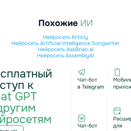
Похожие
ИИ
Нейросеть Articly
Нейросеть Artificial Intelligence Songwriter
Нейросеть AskBrian.ai
Нейросеть AssemblyAI
сплатный
Чат-бот
Мобил
ступ к
в Telegram
прило
at GPT
другим
йросетям
Расши
Чат-бот
для
рыть чат