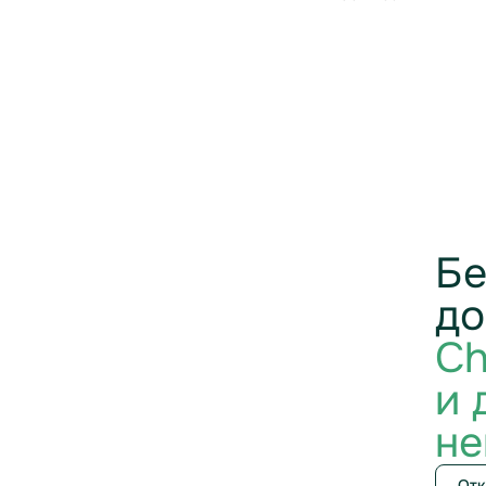
Бе
до
Ch
и 
не
Отк