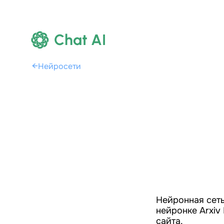
Chat AI
←
Нейросети
Нейронная сеть
нейронке Arxiv
сайта.