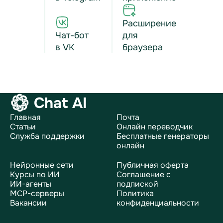
Расширение
Чат-бот
для
в VK
браузера
Chat AI
Главная
Почта
Статьи
Онлайн переводчик
Служба поддержки
Бесплатные генераторы
онлайн
Нейронные сети
Публичная оферта
Курсы по ИИ
Соглашение с
ИИ-агенты
подпиской
MCP-серверы
Политика
Вакансии
конфиденциальности