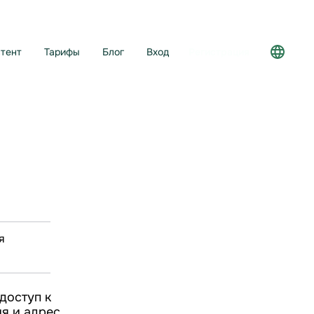
тент
Тарифы
Блог
Вход
Регистрация
я
доступ к
ия и адрес