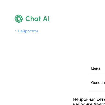
Chat AI
←
Нейросети
Цена
Основн
Нейронная сеть
нейронке Aiwoo