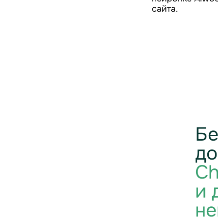
сайта.
Бе
до
Ch
и 
не