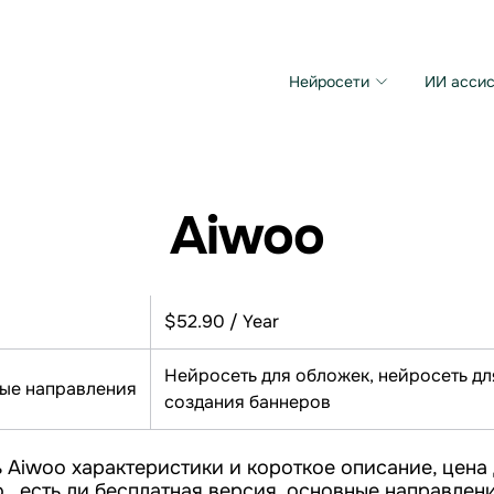
Нейросети
ИИ ассис
Microsoft MAI Image
Grok Imagine Video
Aiwoo
$52.90 / Year
Нейросеть для обложек, нейросеть дл
ые направления
создания баннеров
 Aiwoo характеристики и короткое описание, цена 
 , есть ли бесплатная версия, основные направлен