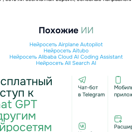
Похожие
ИИ
Нейросеть Airplane Autopilot
Нейросеть Aitubo
Нейросеть Alibaba Cloud AI Coding Assistant
Нейросеть All Search AI
сплатный
Чат-бот
Мобил
ступ к
в Telegram
прило
at GPT
другим
йросетям
Расши