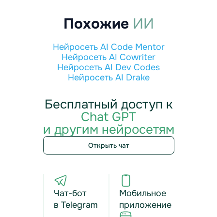
Похожие
ИИ
Нейросеть AI Code Mentor
Нейросеть AI Cowriter
Нейросеть AI Dev Codes
Нейросеть AI Drake
Бесплатный доступ к
Chat GPT
и другим нейросетям
Открыть чат
Чат-бот
Мобильное
в Telegram
приложение