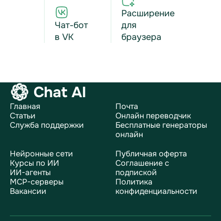
Расширение
Чат-бот
для
в VK
браузера
Chat AI
Главная
Почта
Статьи
Онлайн переводчик
Служба поддержки
Бесплатные генераторы
онлайн
Нейронные сети
Публичная оферта
Курсы по ИИ
Соглашение с
ИИ-агенты
подпиской
MCP-серверы
Политика
Вакансии
конфиденциальности