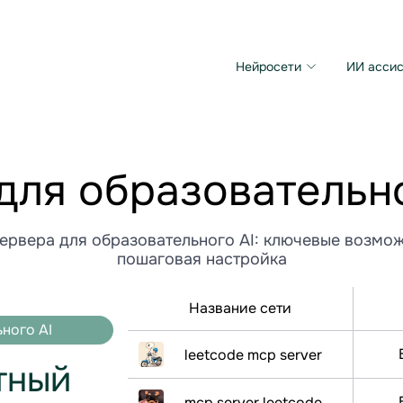
Нейросети
ИИ ассис
Microsoft MAI Image
Grok Imagine Video
для образовательно
ервера для образовательного AI: ключевые возмож
пошаговая настройка
Название сети
ного AI
leetcode mcp server
тный
mcp server leetcode