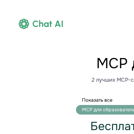
Chat AI
MCP 
2 лучших MCP-с
Показать все
MCP для образователь
Беспла