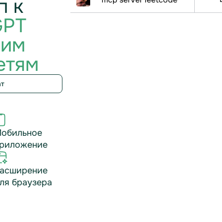
п к
GPT
гим
етям
ат
обильное
риложение
асширение
ля браузера