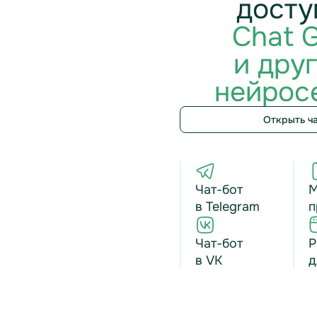
досту
Chat 
и дру
нейрос
Открыть ч
Чат-бот
М
в Telegram
п
Чат-бот
Р
в VK
д