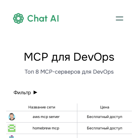
Chat AI
МСР для DevOps
Топ 8 MCP-серверов для DevOps
Фильтр
Название сети
Цена
aws mcp server
Бесплатный доступ
homebrew mcp
Бесплатный доступ