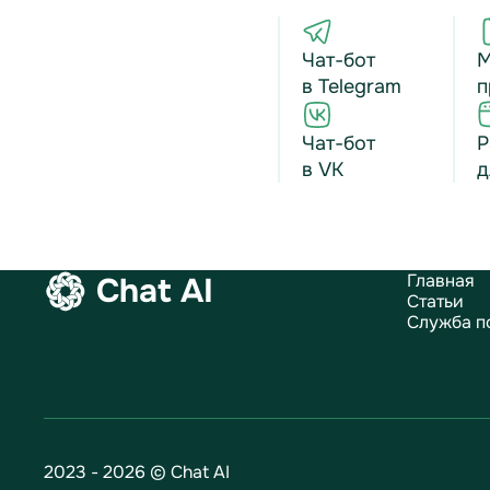
Чат-бот
М
в Telegram
п
Чат-бот
Р
в VK
д
Главная
Chat AI
Статьи
Служба п
2023 - 2026 © Chat AI