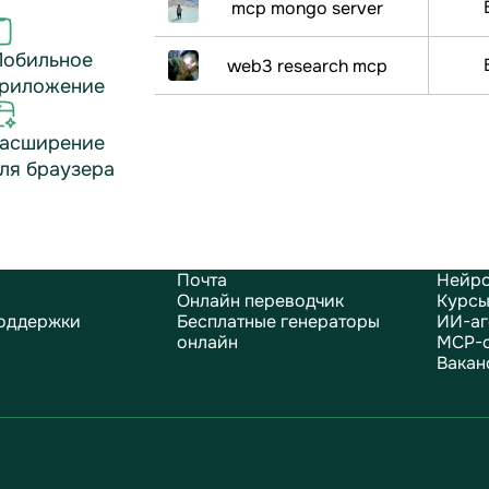
mcp mongo server
обильное
web3 research mcp
риложение
асширение
ля браузера
Почта
Нейро
Онлайн переводчик
Курсы
оддержки
Бесплатные генераторы
ИИ-аг
онлайн
MCP-
Вакан