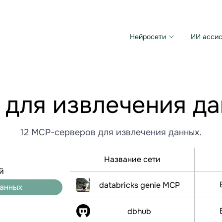
Нейросети
ИИ ассис
Microsoft MAI Image
Grok Imagine Video
для извлечения д
12 MCP-серверов для извлечения данных.
Название сети
й
databricks genie MCP
данных
dbhub