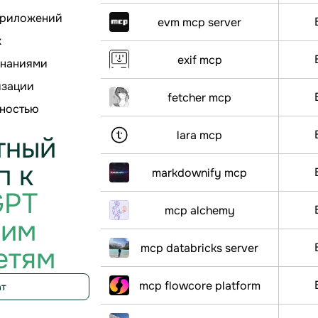
приложений
evm mcp server
х
exif mcp
знаниями
изации
fetcher mcp
ьностью
lara mcp
тный
п к
markdownify mcp
GPT
mcp alchemy
гим
mcp databricks server
етям
mcp flowcore platform
ат