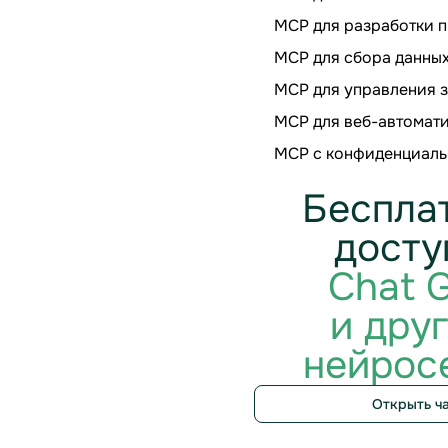
МСР для разработки 
МСР для сбора данны
МСР для управления 
МСР для веб-автомат
МСР с конфиденциал
Беспла
досту
Chat 
и дру
нейрос
Открыть ч