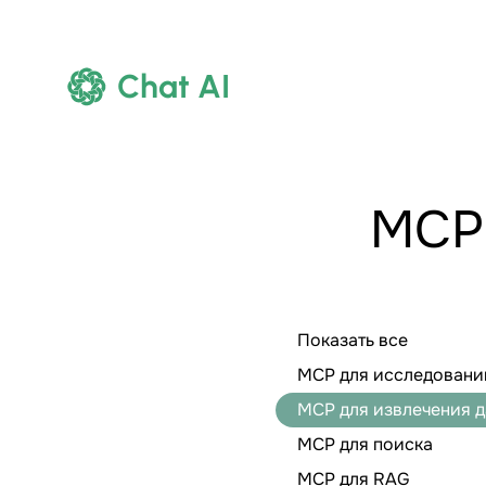
Chat AI
МСР 
Показать все
МСР для исследовани
МСР для извлечения 
МСР для поиска
МСР для RAG