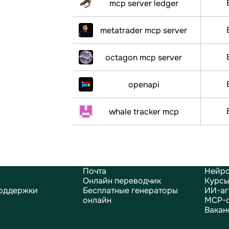
mcp server ledger
metatrader mcp server
octagon mcp server
openapi
whale tracker mcp
Почта
Нейро
Онлайн переводчик
Курсы
оддержки
Бесплатные генераторы
ИИ-аг
онлайн
MCP-
Вакан