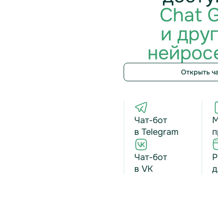
Chat 
и дру
нейрос
Открыть ч
Чат-бот
М
в Telegram
п
Чат-бот
Р
в VK
д