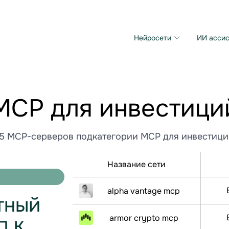
Нейросети
ИИ ассис
Microsoft MAI Image
Grok Imagine Video
МСР для инвестици
15 MCP-серверов подкатегории МСР для инвестици
Название сети
alpha vantage mcp
тный
п к
armor crypto mcp