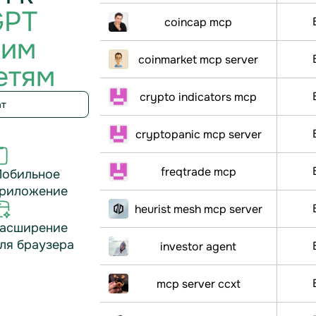
GPT
coincap mcp
гим
coinmarket mcp server
етям
crypto indicators mcp
ат
cryptopanic mcp server
freqtrade mcp
обильное
риложение
heurist mesh mcp server
асширение
ля браузера
investor agent
mcp server ccxt