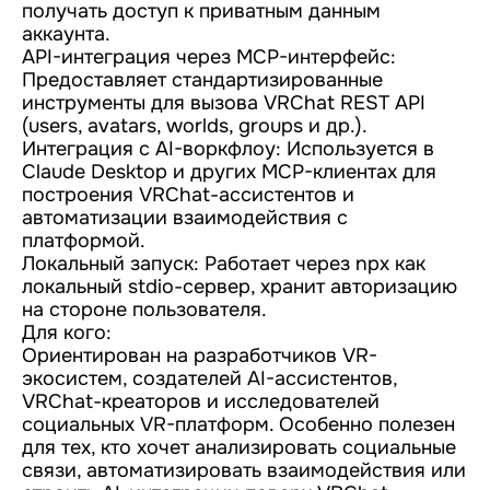
получать доступ к приватным данным
аккаунта.
API-интеграция через MCP-интерфейс:
Предоставляет стандартизированные
инструменты для вызова VRChat REST API
(users, avatars, worlds, groups и др.).
Интеграция с AI-воркфлоу: Используется в
Claude Desktop и других MCP-клиентах для
построения VRChat-ассистентов и
автоматизации взаимодействия с
платформой.
Локальный запуск: Работает через npx как
локальный stdio-сервер, хранит авторизацию
на стороне пользователя.
Для кого:
Ориентирован на разработчиков VR-
экосистем, создателей AI-ассистентов,
VRChat-креаторов и исследователей
социальных VR-платформ. Особенно полезен
для тех, кто хочет анализировать социальные
связи, автоматизировать взаимодействия или