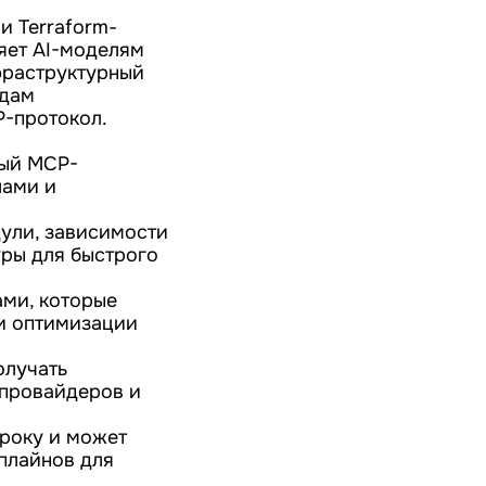
и Terraform-
яет AI-моделям
фраструктурный
ндам
P-протокол.
ный MCP-
лами и
одули, зависимости
ры для быстрого
ами, которые
 и оптимизации
олучать
-провайдеров и
троку и может
плайнов для