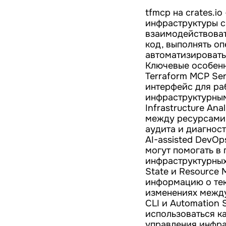
tfmcp на crates.i
инфраструктуры с
взаимодействоват
код, выполнять оп
автоматизировать
Ключевые особенн
Terraform MCP Se
интерфейс для ра
инфраструктурны
Infrastructure An
между ресурсами,
аудита и диагност
AI-assisted DevOp
могут помогать в
инфраструктурных
State и Resource
информацию о тек
изменениях между 
CLI и Automation
использоваться к
управления инфра