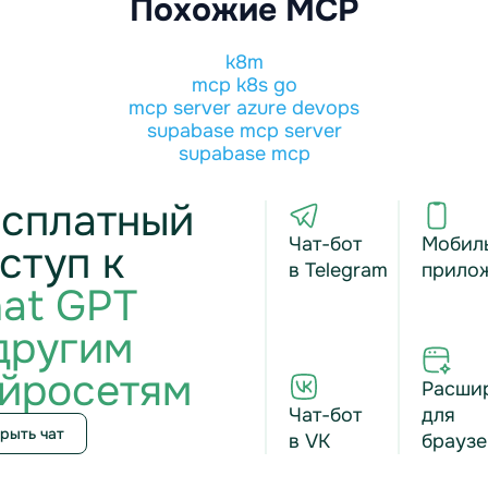
Похожие MCP
k8m
mcp k8s go
mcp server azure devops
supabase mcp server
supabase mcp
сплатный
Чат-бот
Мобил
ступ к
в Telegram
прило
at GPT
другим
йросетям
Расши
Чат-бот
для
рыть чат
в VK
браузе