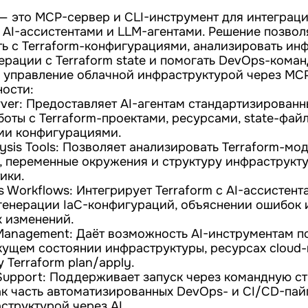
o — это MCP-сервер и CLI-инструмент для интеграци
 AI-ассистентами и LLM-агентами. Решение позвол
ь с Terraform-конфигурациями, анализировать ин
ерации с Terraform state и помогать DevOps-кома
 управление облачной инфраструктурой через MC
ости:
rver: Предоставляет AI-агентам стандартизирован
боты с Terraform-проектами, ресурсами, state-фай
ми конфигурациями.
alysis Tools: Позволяет анализировать Terraform-м
 переменные окружения и структуру инфраструкту
ики.
s Workflows: Интегрирует Terraform с AI-ассистент
 генерации IaC-конфигураций, объяснении ошибок
 изменений.
 Management: Даёт возможность AI-инструментам п
ущем состоянии инфраструктуры, ресурсах cloud
Terraform plan/apply.
 Support: Поддерживает запуск через командную с
ак часть автоматизированных DevOps- и CI/CD-пай
структурой через AI.