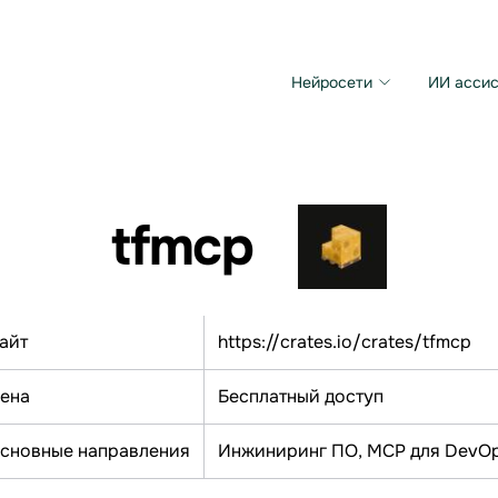
Нейросети
ИИ ассис
Microsoft MAI Image
Grok Imagine Video
tfmcp
айт
https://crates.io/crates/tfmcp
ена
Бесплатный доступ
сновные направления
Инжиниринг ПО, МСР для DevO