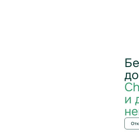
Бе
до
Ch
и 
не
Отк