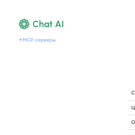
Chat AI
←
MCP-серверы
С
Ц
О