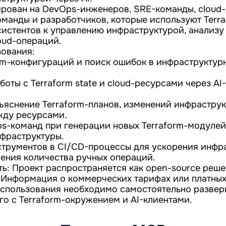
ирован на DevOps-инженеров, SRE-команды, cloud-
манды и разработчиков, которые используют Terra
систентов к управлению инфраструктурой, анализу 
oud-операций.
ования:
orm-конфигураций и поиск ошибок в инфраструктур
оты с Terraform state и cloud-ресурсами через AI
ъяснение Terraform-планов, изменений инфраструк
жду ресурсами.
-команд при генерации новых Terraform-модулей
фраструктуры.
струментов в CI/CD-процессы для ускорения инфр
ения количества ручных операций.
ть: Проект распространяется как open-source реше
b. Информация о коммерческих тарифах или платных
 использования необходимо самостоятельно разве
го с Terraform-окружением и AI-клиентами.