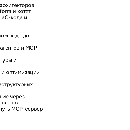
архитекторов,
form и хотят
IaC-кода и
ном коде до
-агентов и MCP-
туры и
 и оптимизации
аструктурных
ние через
 планах
рнуть MCP-сервер