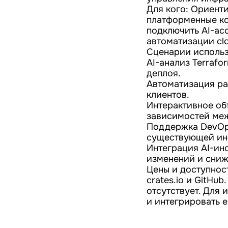
Для кого: Ориент
платформенные ко
подключить AI-ас
автоматизации cl
Сценарии использ
AI-анализ Terraf
деплоя.
Автоматизация раб
клиентов.
Интерактивное об
зависимостей ме
Поддержка DevOps
существующей ин
Интеграция AI-ин
изменений и сниж
Цены и доступнос
crates.io и GitHu
отсутствует. Для
и интегрировать е