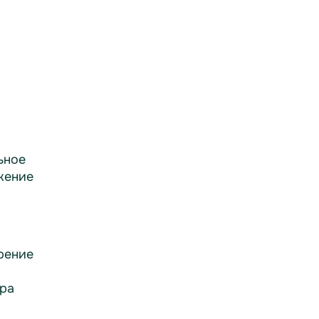
ьное
жение
рение
ра