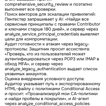
comprehensive_security_review и поэтапно
выполняет все проверки.
Поиск векторов для эскалации привилегий:
Пентестер запрашивает у AI: «Найди все
сервисные принципалы с правами Contributor
и ключами старше 180 дней», и сервер через
analyze_service_principal_credentials выявляет
цели для компрометации.
Аудит готовности к атакам через legacy-
протоколы: Защитник просит ассистента:
«Проверь, кто из пользователей может
аутентифицироваться через POP3 или IMAP в
обход MFA», и сервер через
analyze_legacy_authentication выдает список
уязвимых аккаунтов.
Оценка внедрения условного доступа:
Аудитор указывает путь к экспортированному
HTML-файлу с политиками Conditional Access
и просит: «Проанализируй мои CA-политики
и найди пробелы в покрытии», и AI-агент
через analyze_conditional_access_policies