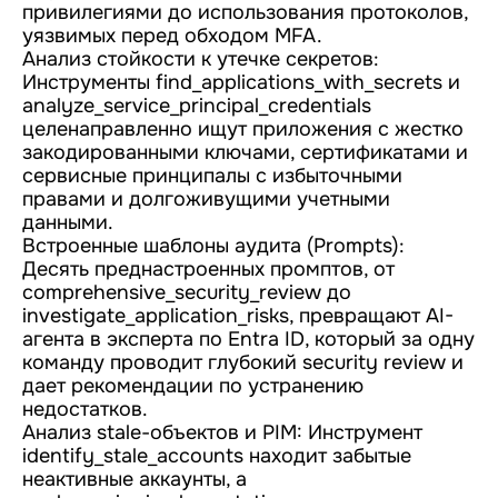
привилегиями до использования протоколов,
уязвимых перед обходом MFA.
Анализ стойкости к утечке секретов:
Инструменты find_applications_with_secrets и
analyze_service_principal_credentials
целенаправленно ищут приложения с жестко
закодированными ключами, сертификатами и
сервисные принципалы с избыточными
правами и долгоживущими учетными
данными.
Встроенные шаблоны аудита (Prompts):
Десять преднастроенных промптов, от
comprehensive_security_review до
investigate_application_risks, превращают AI-
агента в эксперта по Entra ID, который за одну
команду проводит глубокий security review и
дает рекомендации по устранению
недостатков.
Анализ stale-объектов и PIM: Инструмент
identify_stale_accounts находит забытые
неактивные аккаунты, а