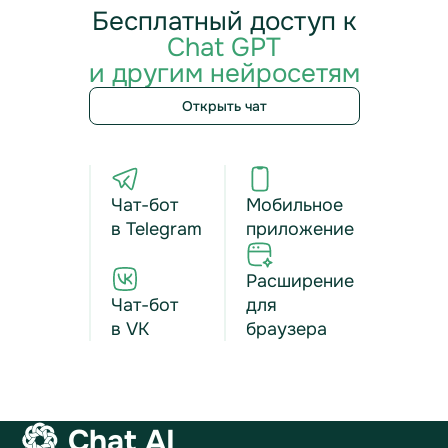
Бесплатный доступ к
Chat GPT
и другим нейросетям
Открыть чат
Чат-бот
Мобильное
в Telegram
приложение
Расширение
Чат-бот
для
в VK
браузера
Chat AI