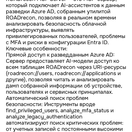
который подключает AI-ассистентов к данным
разведки Azure AD, собранным утилитой
ROADrecon, позволяя в реальном времени
анализировать безопасность облачной
инфраструктуры, выявлять
привилегированных пользователей, проблемы
с MFA и риски в конфигурации Entra ID.
Ключевые особенности:
Прямой доступ к разведданным Azure AD:
Сервер предоставляет AI-модели доступ ко
всем таблицам ROADrecon через URI-ресурсы
(roadrecon://users, roadrecon://applications и
другие), позволяя читать и анализировать
дамп собранной информации об устройстве,
пользователях и сервисных принципалах.
Автоматический поиск проблем
безопасности: Инструменты вроде
find_privileged_users, analyze_mfa_status и
analyze_legacy_authentication
автоматизируют поиск критических проблем:
от учетных записей с постоянными высокими