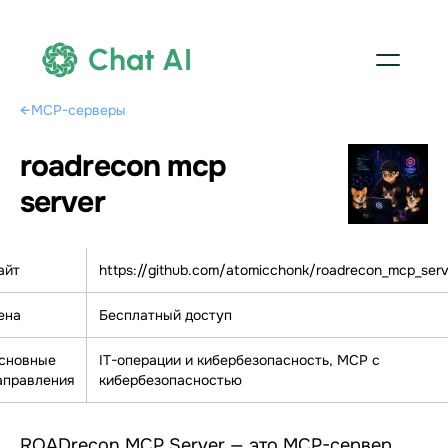
Chat AI
←
MCP-серверы
roadrecon mcp
server
айт
https://github.com/atomicchonk/roadrecon_mcp_serv
ена
Бесплатный доступ
сновные
IT-операции и кибербезопасность, МСР с
аправления
кибербезопасностью
ROADrecon MCP Server — это MCP-сервер,