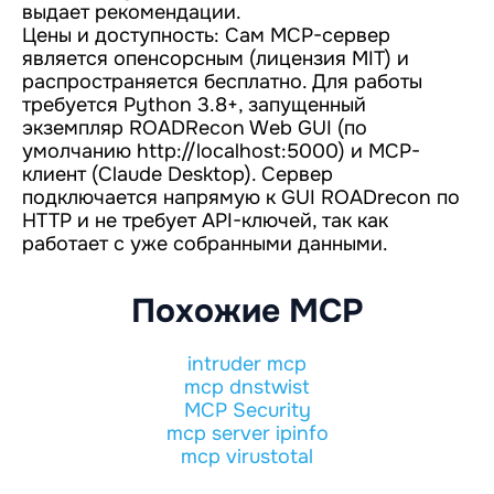
выдает рекомендации.
Цены и доступность: Сам MCP-сервер
является опенсорсным (лицензия MIT) и
распространяется бесплатно. Для работы
требуется Python 3.8+, запущенный
экземпляр ROADRecon Web GUI (по
умолчанию
http://localhost:5000
) и MCP-
клиент (Claude Desktop). Сервер
подключается напрямую к GUI ROADrecon по
HTTP и не требует API-ключей, так как
работает с уже собранными данными.
Похожие MCP
intruder mcp
mcp dnstwist
MCP Security
mcp server ipinfo
mcp virustotal