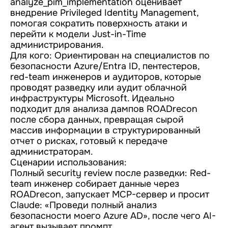
analyze_pim_implementation оценивает
внедрение Privileged Identity Management,
помогая сократить поверхность атаки и
перейти к модели Just-in-Time
администрирования.
Для кого: Ориентирован на специалистов по
безопасности Azure/Entra ID, пентестеров,
red-team инженеров и аудиторов, которые
проводят разведку или аудит облачной
инфраструктуры Microsoft. Идеально
подходит для анализа дампов ROADrecon
после сбора данных, превращая сырой
массив информации в структурированный
отчет о рисках, готовый к передаче
администраторам.
Сценарии использования:
Полный security review после разведки: Red-
team инженер собирает данные через
ROADrecon, запускает MCP-сервер и просит
Claude: «Проведи полный анализ
безопасности моего Azure AD», после чего AI-
агент вызывает промпт