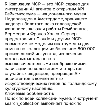
Rijksmuseum MCP — это MCP-сервер для
интеграции AI-агентов с открытым API
Рейксмюсеума — национального музея
Нидерландов в Амстердаме, хранящего
шедевры Золотого века голландской
живописи, включая работы Рембрандта,
Вермеера и Франса Халса. Сервер
предоставляет Claude и другим MCP-
совместимым моделям инструменты для
поиска по коллекции из более чем 800 000
произведений искусства, извлечения
детальных метаданных с
высококачественными изображениями,
навигации по коллекциям и открытия
случайных шедевров, превращая AI-
ассистентов в компетентных
искусствоведческих гидов по голландскому
культурному наследию.
Ключевые особенности:
Поиск по всей коллекции музея: Инструмент
search_collection выполняет поиск по