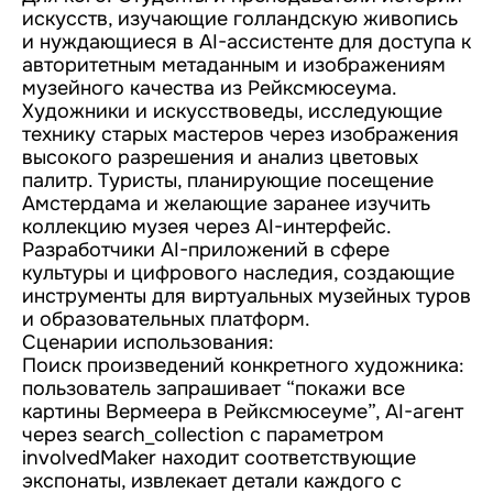
искусств, изучающие голландскую живопись
и нуждающиеся в AI-ассистенте для доступа к
авторитетным метаданным и изображениям
музейного качества из Рейксмюсеума.
Художники и искусствоведы, исследующие
технику старых мастеров через изображения
высокого разрешения и анализ цветовых
палитр. Туристы, планирующие посещение
Амстердама и желающие заранее изучить
коллекцию музея через AI-интерфейс.
Разработчики AI-приложений в сфере
культуры и цифрового наследия, создающие
инструменты для виртуальных музейных туров
и образовательных платформ.
Сценарии использования:
Поиск произведений конкретного художника:
пользователь запрашивает “покажи все
картины Вермеера в Рейксмюсеуме”, AI-агент
через search_collection с параметром
involvedMaker находит соответствующие
экспонаты, извлекает детали каждого с