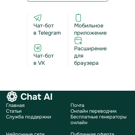
Чат-бот
Мобильное
в Telegram
приложение
Расширение
Чат-бот
для
в VK
браузера
Chat AI
Главная
Почта
Статьи
Онлайн переводчик
Служба поддержки
Бесплатные генераторы
онлайн
Нейронные сети
Публичная оферта