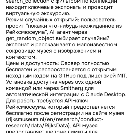
search_collection с фильтром по коллекции
находит ключевые экспонаты и проводит
виртуальную экскурсию.
Режим случайных открытий: пользователь
просит “покажи что-нибудь неожиданное из
Рейксмюсеума”, AI-агент через
get_random_object выбирает случайный
экспонат и рассказывает о малоизвестном
сокровище музея с изображением и
контекстом.
Цены и доступность: Сервер полностью
бесплатен и распространяется с открытым
исходным кодом на GitHub под лицензией MIT.
Установка доступна через uvx одной
командой или через Smithery для
автоматической интеграции с Claude Desktop.
Для работы требуется API-ключ
Рейксмюсеума, который предоставляется
бесплатно после регистрации на сайте музея
(rijksmuseum.nl/en/research/conduct-
research/data/RijksData). API музея
предоставляет щедрые лимиты для