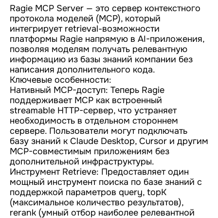
Ragie MCP Server — это сервер контекстного
протокола моделей (MCP), который
интегрирует retrieval-возможности
платформы Ragie напрямую в AI-приложения,
позволяя моделям получать релевантную
информацию из базы знаний компании без
написания дополнительного кода.
Ключевые особенности:
Нативный MCP-доступ: Теперь Ragie
поддерживает MCP как встроенный
streamable HTTP-сервер, что устраняет
необходимость в отдельном стороннем
сервере. Пользователи могут подключать
базу знаний к Claude Desktop, Cursor и другим
MCP-совместимым приложениям без
дополнительной инфраструктуры.
Инструмент Retrieve: Предоставляет один
мощный инструмент поиска по базе знаний с
поддержкой параметров query, topK
(максимальное количество результатов),
rerank (умный отбор наиболее релевантной