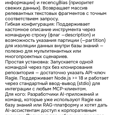
информации) и recencyBias (приоритет
свежих данных). Возвращает массив
релевантных текстовых фрагментов с точным
соответствием запросу.
Гибкая конфигурация: Поддерживает
кастомное описание инструмента через
командную строку (флаг —description) и
возможность указания партиции (—partition)
для изоляции данных внутри базы знаний —
полезно для мультитенантных или
многопроектных сценариев.
Простая установка: Запускается одной
командой через npx без клонирования
репозитория — достаточно указать API-ключ
Ragie. Поддерживает Node.js >= 18 и работает
через стандартный ввод-вывод (stdio) для
интеграции с любым MCP-клиентом.
Для кого: Разработчики AI-приложений и
команд, которые уже используют Ragie как
базу знаний или RAG-платформу и хотят дать
AI-ассистентам доступ к корпоративным