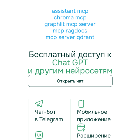
assistant mcp
chroma mcp
graphlit mcp server
mcp ragdocs
mcp server qdrant
Бесплатный доступ к
Chat GPT
и другим нейросетям
Открыть чат
Чат-бот
Мобильное
в Telegram
приложение
Расширение