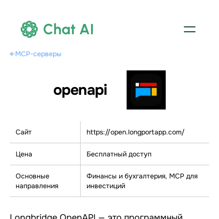
Chat AI
←
MCP-серверы
openapi
Сайт
https://open.longportapp.com/
Цена
Бесплатный доступ
Основные
Финансы и бухгалтерия, МСР для
направления
инвестиций
Longbridge OpenAPI — это программный