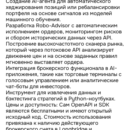
Создание AI-агента для автоматического
хеджирования позиций или ребалансировки
портфеля на основе сигналов из моделей
машинного обучения.
Разработка Robo-Advisor с автоматическим
исполнением ордеров, мониторингом рисков
и сбором исторических данных через API.
Построение высокочастотного сканера рынка,
который через потоковое API анализирует
движение цен и на основе заданных правил
мгновенно выставляет ордера.
Интеграция брокерского функционала в AI-
приложения, такие как торговые терминалы с
голосовым управлением или аналитические
чат-боты для инвесторов.
Инструмент для извлечения данных и
бэктестинга стратегий в Python-ноутбуках.
Цены и доступность: Сам OpenAPI и SDK
являются бесплатными и имеют открытый
исходный код. Стоимость использования
привязана к наличию действующего
брокерского счета в Longbridge и