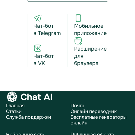
Чат-бот
Мобильное
в Telegram
приложение
Расширение
Чат-бот
для
в VK
браузера
Chat AI
Главная
Почта
Статьи
Онлайн переводчик
Служба поддержки
Бесплатные генераторы
онлайн
Нейронные сети
Публичная оферта