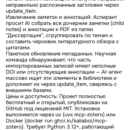
неправильно распознанные заголовки через
update_item.
Извлечение заметок и аннотаций: Аспирант
просит AI собрать все дочерние заметки (child
notes) и аннотации к PDF из папки
“Диссертация”, сгруппировать по темам и
составить черновик литературного обзора с
цитатами.
Пакетное обновление метаданных: Научная
команда обнаруживает, что часть
импортированных записей имеет неполные
DOI или отсутствующие аннотации — AI-агент
массово ищет эти элементы в библиотеке и
дополняет их через update_item, сверяясь с
внешними базами.
Цены и доступность: Проект полностью
бесплатный и открытый, опубликован на
GitHub под лицензией MIT. Установка
выполняется через uv (uvx mcp-zotero) или
Docker (docker run ghcr.io/kaliaboi/mcp-
zotero). Требует Python 3.12+, работающий