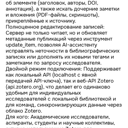
об элементе (заголовок, авторы, DOI,
аннотация), а также искать дочерние заметки
и вложения (PDF-файлы, скриншоты),
прикреплённые к источнику.
Полноценное редактирование записей:
Сервер не только читает, но и обновляет
метаданные публикаций через инструмент
update_item, позволяя AI-ассистенту
исправлять неточности в библиографических
записях или дополнять их новыми тегами и
заметками по запросу исследователя.
Двойной режим подключения: Поддерживает
как локальный API (localhost с явной
передачей API-ключа), так и веб-API Zotero
(api.zotero.org), что делает его одинаково
удобным для индивидуальных
исследователей с локальной библиотекой и
для команд, синхронизирующих данные через
облако Zotero.
Для кого: Академические исследователи,
аспиранты, студенты и научные коллективы,