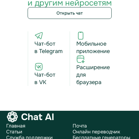
и другим нейросетям
Открыть чат
Чат-бот
Мобильное
в Telegram
приложение
Расширение
Чат-бот
для
в VK
браузера
Chat AI
Главная
Почта
Статьи
Онлайн переводчик
Служба поддержки
Бесплатные генераторы