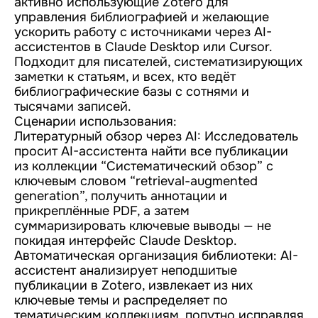
активно использующие Zotero для
управления библиографией и желающие
ускорить работу с источниками через AI-
ассистентов в Claude Desktop или Cursor.
Подходит для писателей, систематизирующих
заметки к статьям, и всех, кто ведёт
библиографические базы с сотнями и
тысячами записей.
Сценарии использования:
Литературный обзор через AI: Исследователь
просит AI-ассистента найти все публикации
из коллекции “Систематический обзор” с
ключевым словом “retrieval-augmented
generation”, получить аннотации и
прикреплённые PDF, а затем
суммаризировать ключевые выводы — не
покидая интерфейс Claude Desktop.
Автоматическая организация библиотеки: AI-
ассистент анализирует неподшитые
публикации в Zotero, извлекает из них
ключевые темы и распределяет по
тематическим коллекциям, попутно исправляя