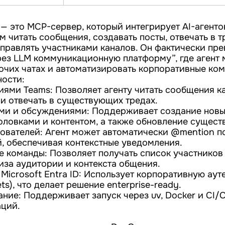
— это MCP-сервер, который интегрирует AI-агентов
м читать сообщения, создавать посты, отвечать в т
управлять участниками каналов. Он фактически пр
ез LLM коммуникационную платформу”, где агент
бочих чатах и автоматизировать корпоративные ко
ости:
иями Teams: Позволяет агенту читать сообщения ка
и отвечать в существующих тредах.
ми и обсуждениями: Поддерживает создание новы
оловками и контентом, а также обновление сущест
ователей: Агент может автоматически @mention п
, обеспечивая контекстные уведомления.
е команды: Позволяет получать список участников
иза аудитории и контекста общения.
 Microsoft Entra ID: Использует корпоративную ау
rets), что делает решение enterprise-ready.
ание: Поддерживает запуск через uv, Docker и CI
ций.