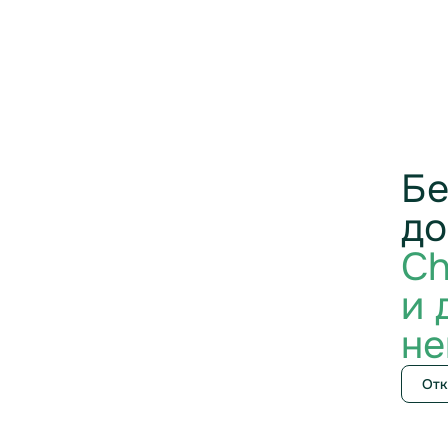
Бе
до
Ch
и 
не
Отк