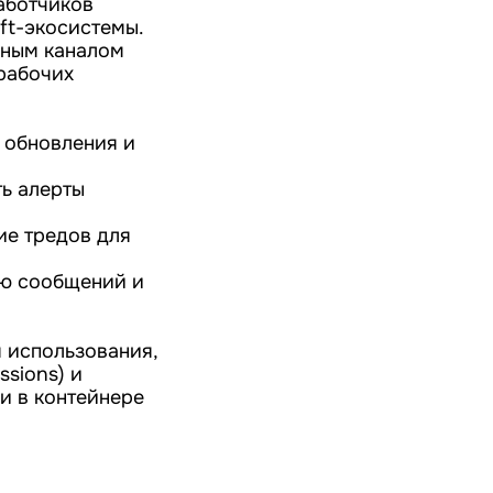
аботчиков
ft-экосистемы.
вным каналом
рабочих
ь обновления и
ь алерты
ие тредов для
ию сообщений и
я использования,
ssions) и
и в контейнере