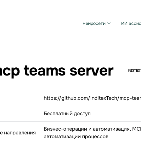
Нейросети
ИИ ассис
Microsoft MAI Image
Grok Imagine Video
cp teams server
https://github.com/InditexTech/mcp-tea
Бесплатный доступ
Бизнес-операции и автоматизация, МС
е направления
автоматизации процессов