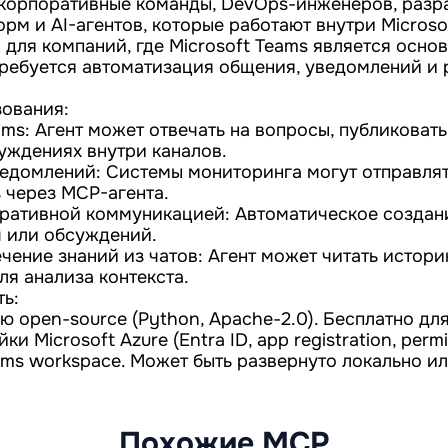
корпоративные команды, DevOps-инженеров, разр
рм и AI-агентов, которые работают внутри Microso
 для компаний, где Microsoft Teams является осно
ребуется автоматизация общения, уведомлений и 
ования:
ams: Агент может отвечать на вопросы, публиковат
суждениях внутри каналов.
едомлений: Системы мониторинга могут отправлят
 через MCP-агента.
ративной коммуникацией: Автоматическое создан
ч или обсуждений.
ечение знаний из чатов: Агент может читать истор
ля анализа контекста.
ть:
 open-source (Python, Apache-2.0). Бесплатно дл
ки Microsoft Azure (Entra ID, app registration, permi
ms workspace. Может быть развернуто локально ил
Похожие MCP