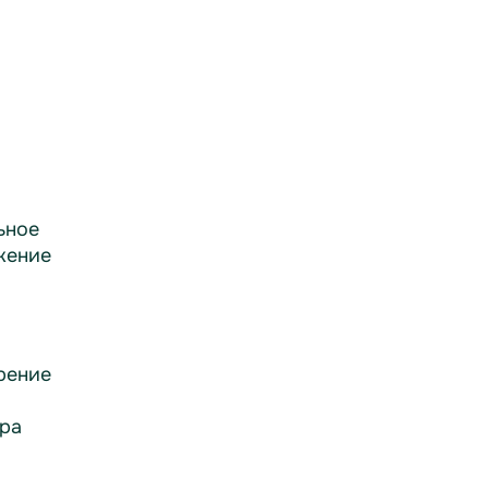
ьное
жение
рение
ра