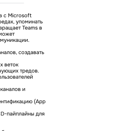
 с Microsoft
редах, упоминать
евращает Teams в
 может
ммуникации.
налов, создавать
х веток
вующих тредов.
ользователей
 каналов и
тентификацию (App
/CD-пайплайны для