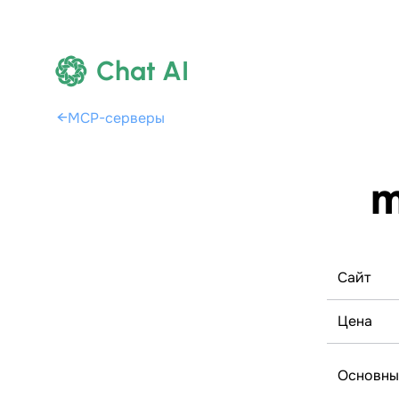
Chat AI
←
MCP-серверы
m
Сайт
Цена
Основны