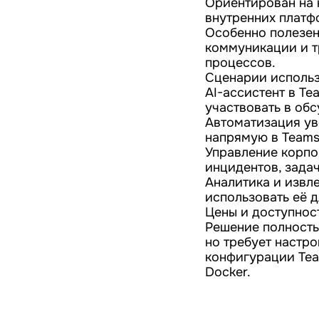
Ориентирован на 
внутренних платфо
Особенно полезен
коммуникации и т
процессов.
Сценарии использ
AI-ассистент в Te
участвовать в об
Автоматизация ув
напрямую в Teams
Управление корпо
инцидентов, зада
Аналитика и извл
использовать её д
Цены и доступнос
Решение полностью
но требует настрой
конфигурации Tea
Docker.