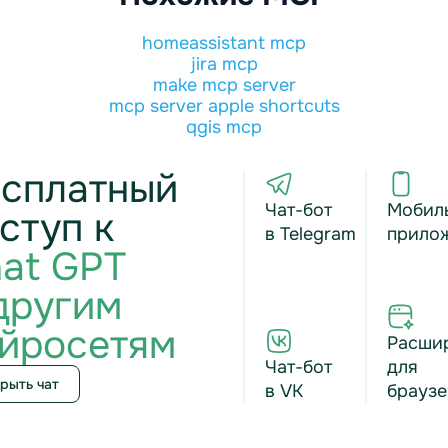
homeassistant mcp
jira mcp
make mcp server
mcp server apple shortcuts
qgis mcp
сплатный
Чат-бот
Мобил
ступ к
в Telegram
прило
at GPT
другим
йросетям
Расши
Чат-бот
для
рыть чат
в VK
браузе