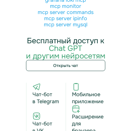
grafana loki mcp
mcp monitor
mcp server commands
mcp server ipinfo
mcp server mysql
Бесплатный доступ к
Chat GPT
и другим нейросетям
Открыть чат
Чат-бот
Мобильное
в Telegram
приложение
Расширение
Чат-бот
для
в VK
браузера