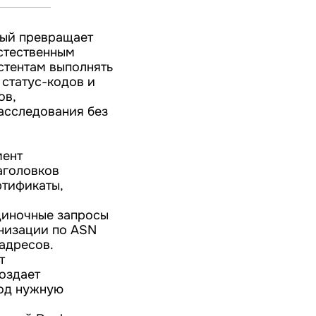
рый превращает
естественным
стентам выполнять
статус-кодов и
ов,
расследования без
мент
заголовков
ртификаты,
диночные запросы
анизации по ASN
адресов.
т
оздает
под нужную