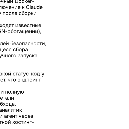
очный Docker-
лючение к Claude
у после сборки
ходят известные
ASN-обогащении),
елей безопасности,
оцесс сбора
учного запуска
акой статус-код у
ет, что эндпоинт
ти полную
детали
бхода.
аналитик
и агент через
тной хостинг-