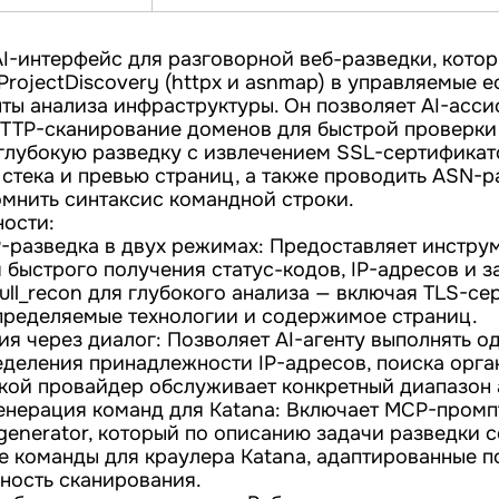
AI-интерфейс для разговорной веб-разведки, кото
rojectDiscovery (httpx и asnmap) в управляемые 
ты анализа инфраструктуры. Он позволяет AI-асси
HTTP-сканирование доменов для быстрой проверки 
 глубокую разведку с извлечением SSL-сертификат
 стека и превью страниц, а также проводить ASN-
мнить синтаксис командной строки.
ости:
-разведка в двух режимах: Предоставляет инстру
ля быстрого получения статус-кодов, IP-адресов и 
full_recon для глубокого анализа — включая TLS-се
ределяемые технологии и содержимое страниц.
я через диалог: Позволяет AI-агенту выполнять о
еделения принадлежности IP-адресов, поиска орг
акой провайдер обслуживает конкретный диапазон 
енерация команд для Katana: Включает MCP-промп
enerator, который по описанию задачи разведки с
 команды для краулера Katana, адаптированные 
ьность сканирования.