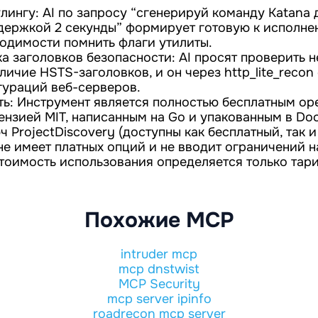
лингу: AI по запросу “сгенерируй команду Katana 
адержкой 2 секунды” формирует готовую к исполне
ходимости помнить флаги утилиты.
а заголовков безопасности: AI просят проверить н
ичие HSTS-заголовков, и он через http_lite_recon
гураций веб-серверов.
ть: Инструмент является полностью бесплатным op
ензией MIT, написанным на Go и упакованным в Doc
ч ProjectDiscovery (доступны как бесплатный, так и
е имеет платных опций и не вводит ограничений н
тоимость использования определяется только та
Похожие MCP
intruder mcp
mcp dnstwist
MCP Security
mcp server ipinfo
roadrecon mcp server