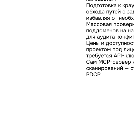
Подготовка к крау
обхода путей с з
избавляя от необ
Массовая проверк
поддоменов на нал
для аудита конфи
Цены и доступнос
проектом под лиц
требуется API-клю
Сам MCP-сервер н
сканирований — с
PDCP.