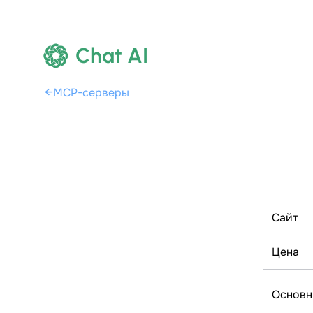
Chat AI
←
MCP-серверы
Сайт
Цена
Основн