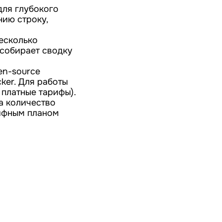
для глубокого
нию строку,
есколько
 собирает сводку
en-source
ker. Для работы
 платные тарифы).
а количество
рифным планом