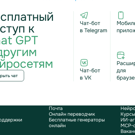
сплатный
Чат-бот
Мобил
ступ к
в Telegram
прило
at GPT
другим
йросетям
Расши
Чат-бот
для
рыть чат
в VK
браузе
Почта
Нейро
Онлайн переводчик
Курсы
оддержки
Бесплатные генераторы
ИИ-аг
онлайн
MCP-
Вакан