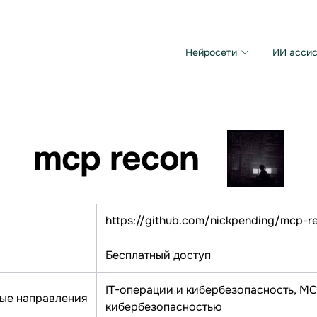
Нейросети
ИИ ассис
Microsoft MAI Image
Grok Imagine Video
mcp recon
https://github.com/nickpending/mcp-r
Бесплатный доступ
IT-операции и кибербезопасность, МС
ые направления
кибербезопасностью