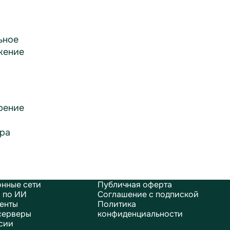
ьное
жение
рение
ра
нные сети
Публичная оферта
 по ИИ
Соглашение с подпиской
енты
Политика
серверы
конфиденциальности
сии