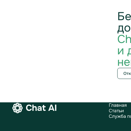
Бе
до
Ch
и 
не
Отк
Главная
Chat AI
Статьи
Служба п