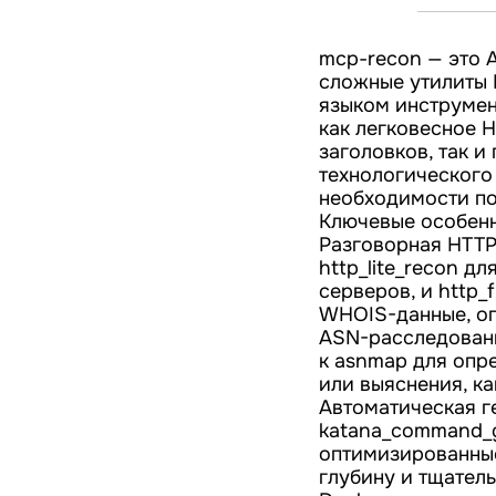
mcp-recon — это 
сложные утилиты P
языком инструмен
как легковесное 
заголовков, так и
технологического
необходимости по
Ключевые особенн
Разговорная HTTP
http_lite_recon д
серверов, и http_
WHOIS-данные, оп
ASN-расследовани
к asnmap для опр
или выяснения, к
Автоматическая г
katana_command_g
оптимизированные
глубину и тщател