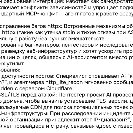
и бесшовная интеграция: Работает как самодостат
сключает конфликты зависимостей и упрощает подк
андартный MCP-конфиг — агент готов к работе сраз
справление багов httpx: Встроенные механизмы об
httpx (такие как утечка stdin и тихие отказы при 
ильную работу без ручных вмешательств.
рован на баг-хантеров, пентестеров и исследоват
 разведку веб-инфраструктур и хотят ускорить пр
ации о целях, общаясь с AI-ассистентом вместо р
х утилит.
ования:
доступности хостов: Специалист спрашивает AI “к
?”, и агент через http_lite_recon мгновенно сообща
idden с сервером Cloudflare.
SSL/TLS перед атакой: Пентестер просит AI провес
о домена, чтобы выявить устаревшие TLS-версии, 
пользуемые CDN для поиска потенциальных точек о
-инфраструктуры: При расследовании инцидента 
кой организации принадлежит этот IP-диапазон?”, 
ляет провайдера и страну, связывая адрес с извес