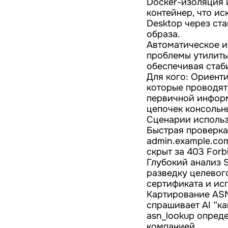
Docker-изоляция 
контейнер, что и
Desktop через ст
образа.
Автоматическое и
проблемы утилиты 
обеспечивая стаб
Для кого: Ориенти
которые проводят
первичной информ
цепочек консольны
Сценарии использ
Быстрая проверка 
admin.example.com
скрыт за 403 Forb
Глубокий анализ 
разведку целевог
сертификата и ис
Картирование ASN
спрашивает AI “ка
asn_lookup опреде
компанией.