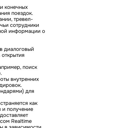
 и конечных
ния поездок.
нии, тревел-
 чьи сотрудники
ьной информации о
 в диалоговый
 открытия
апример, поиск
.
боты внутренних
дировок.
ендарями) для
страняется как
я и получение
редоставляет
сом Realtime
ны в зависимости