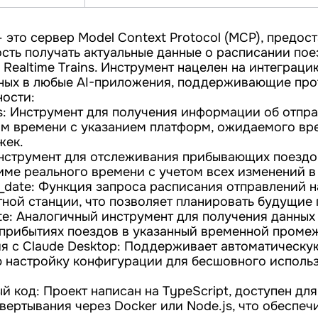
 — это сервер Model Context Protocol (MCP), предо
ть получать актуальные данные о расписании поезд
 Realtime Trains. Инструмент нацелен на интеграц
ных в любые AI-приложения, поддерживающие про
ости:
res: Инструмент для получения информации об отп
ом времени с указанием платформ, ожидаемого вр
жек.
: Инструмент для отслеживания прибывающих поезд
име реального времени с учетом всех изменений в
y_date: Функция запроса расписания отправлений н
тной станции, что позволяет планировать будущие 
ate: Аналогичный инструмент для получения данных
прибытиях поездов в указанный временной промеж
я с Claude Desktop: Поддерживает автоматическу
ю настройку конфигурации для бесшовного использ
 код: Проект написан на TypeScript, доступен для
ертывания через Docker или Node.js, что обеспечи