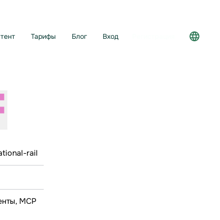
тент
Тарифы
Блог
Вход
Регистрация
ional-rail
енты, МСР