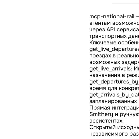
mcp-national-rail
агентам возможнос
через API сервиса
транспортных дан
Ключевые особенн
get_live_departu
поездах в реальн
возможных задер
get_live_arrivals
назначения в реж
get_departures_b
время для конкре
get_arrivals_by_d
запланированных 
Прямая интеграци
Smithery и ручну
ассистентах.
Открытый исходный
независимого разв