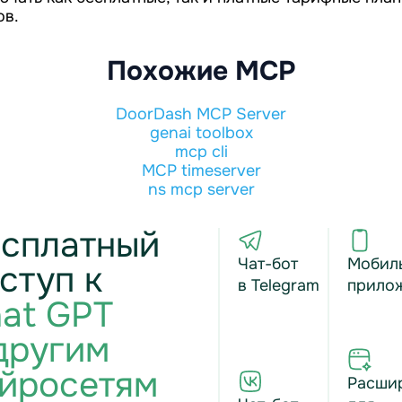
ов.
Похожие MCP
DoorDash MCP Server
genai toolbox
mcp cli
MCP timeserver
ns mcp server
сплатный
Чат-бот
Мобил
ступ к
в Telegram
прило
at GPT
другим
йросетям
Расши