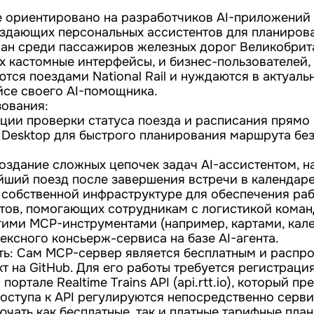
е ориентировано на разработчиков AI-приложений
оздающих персональных ассистентов для планирова
ан среди пассажиров железных дорог Великобрита
их кастомные интерфейсы, и бизнес-пользователей,
ются поездами National Rail и нуждаются в актуал
йсе своего AI-помощника.
ования:
ции проверки статуса поезда и расписания прямо
 Desktop для быстрого планирования маршрута без
.
оздание сложных цепочек задач AI-ассистентом, н
йший поезд после завершения встречи в календаре
 собственной инфраструктуре для обеспечения ра
тов, помогающих сотрудникам с логистикой коман
гими MCP-инструментами (например, картами, кал
ексного консьерж-сервиса на базе AI-агента.
ть: Сам MCP-сервер является бесплатным и распро
т на GitHub. Для его работы требуется регистраци
портале Realtime Trains API (api.rtt.io), который п
доступа к API регулируются непосредственно серви
лючать как бесплатные, так и платные тарифные пла