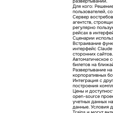
развертывании.
Для кого: Решени
пользователей, с
Сервер востребов
агентств, строящ
регулярно пользу
рейсах в интерфе
Сценарии использ
Встраивание функ
интерфейс Claude
сторонних сайтов
Автоматическое с
билетов на ближа
Развертывание на
корпоративных бо
Интеграция с дру
построения компл
Цены и доступнос
open-source проек
учетных данных на 
данные. Условия 
Trains и могут вк