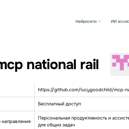
Нейросети
ИИ ассис
Microsoft MAI Image
Grok Imagine Video
mcp national rail
https://github.com/lucygoodchild/mcp-nat
Бесплатный доступ
Персональная продуктивность и ассист
 направления
для общих задач