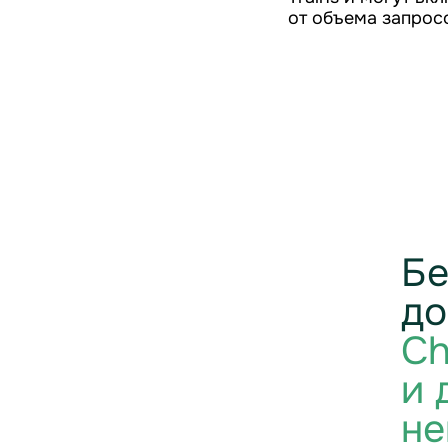
от объема запрос
Бе
до
Ch
и 
не