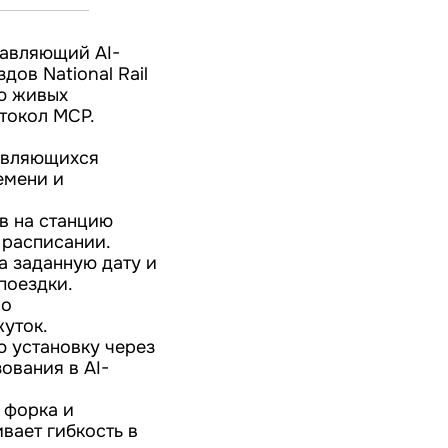
ставляющий AI-
ов National Rail
ию живых
токол MCP.
равляющихся
емени и
ов на станцию
 расписании.
а заданную дату и
поездки.
 о
уток.
ю установку через
ования в AI-
 форка и
вает гибкость в