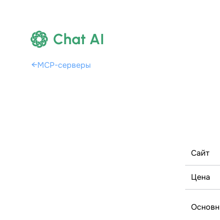
Chat AI
←
MCP-серверы
Сайт
Цена
Основн