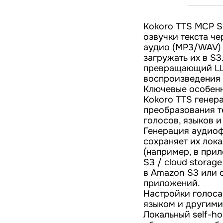
Kokoro TTS MCP S
озвучки текста че
аудио (MP3/WAV) 
загружать их в S3
превращающий LL
воспроизведения 
Ключевые особенн
Kokoro TTS генер
преобразования т
голосов, языков и
Генерация аудиоф
сохраняет их лока
(например, в при
S3 / cloud stora
в Amazon S3 или 
приложений.
Настройки голоса 
языком и другими 
Локальный self-ho