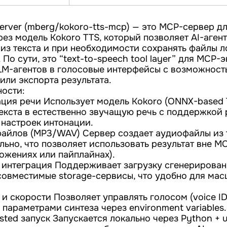
erver (mberg/kokoro-tts-mcp) — это MCP-сервер д
рез модель Kokoro TTS, который позволяет AI-аген
из текста и при необходимости сохранять файлы л
. По сути, это “text-to-speech tool layer” для MCP-
M-агентов в голосовые интерфейсы с возможност
или экспорта результата.
ости:
ация речи Использует модель Kokoro (ONNX-based 
екста в естественно звучащую речь с поддержкой
 настроек интонации.
айлов (MP3/WAV) Сервер создает аудиофайлы из 
льно, что позволяет использовать результат вне M
ложениях или пайплайнах).
ge интеграция Поддерживает загрузку сгенерирова
совместимые storage-сервисы, что удобно для мас
и скорости Позволяет управлять голосом (voice ID
параметрами синтеза через environment variables.
sted запуск Запускается локально через Python + u