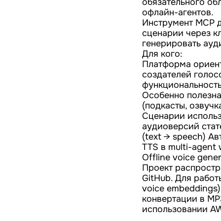
обязательного обл
офлайн-агентов.
Инструмент MCP дл
сценарии через кл
генерировать ауд
Для кого:
Платформа ориент
создателей голос
функциональность
Особенно полезна 
(подкасты, озвучка
Сценарии использ
аудиоверсий стат
(text → speech) А
TTS в multi-agent
Offline voice gen
Проект распростра
GitHub. Для работ
voice embeddings
конвертации в MP
использовании AW