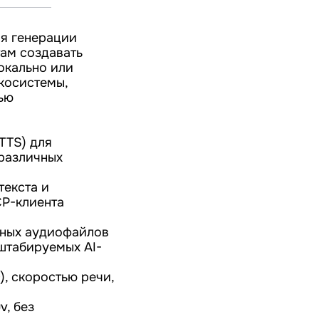
ля генерации
там создавать
окально или
экосистемы,
ью
TTS) для
 различных
текста и
CP-клиента
нных аудиофайлов
штабируемых AI-
), скоростью речи,
v, без