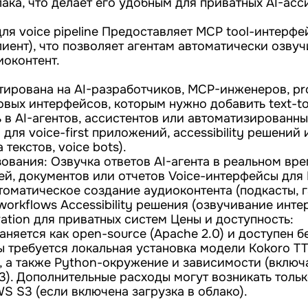
ака, что делает его удобным для приватных AI-асс
я voice pipeline Предоставляет MCP tool-интерфей
иент), что позволяет агентам автоматически озвуч
иоконтент.
ирована на AI-разработчиков, MCP-инженеров, pr
овых интерфейсов, которым нужно добавить text-t
 в AI-агентов, ассистентов или автоматизированны
для voice-first приложений, accessibility решений 
 текстов, voice bots).
ования: Озвучка ответов AI-агента в реальном вр
ей, документов или отчетов Voice-интерфейсы для
втоматическое создание аудиоконтента (подкасты, 
 workflows Accessibility решения (озвучивание инт
eration для приватных систем Цены и доступность:
няется как open-source (Apache 2.0) и доступен б
ы требуется локальная установка модели Kokoro T
), а также Python-окружение и зависимости (включ
3). Дополнительные расходы могут возникать тольк
S S3 (если включена загрузка в облако).