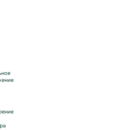
ьное
жение
рение
ра