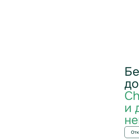
Бе
до
Ch
и 
не
Отк