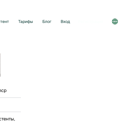
тент
Тарифы
Блог
Вход
Регистрация
mcp
стенты,