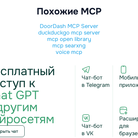
Похожие MCP
DoorDash MCP Server
duckduckgo mcp server
mcp open library
mcp searxng
voice mcp
сплатный
Чат-бот
Мобил
ступ к
в Telegram
прило
at GPT
другим
йросетям
Расши
Чат-бот
для
рыть чат
в VK
браузе