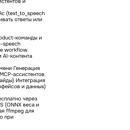
истентов и
с (text_to_speech
ивать ответы или
oduct-команды и
o-speech
е workflow.
и AI-контента
емени Генерация
 MCP-ассистентов
гайды) Интеграция
ерфейсов и данных)
есплатно через
TS (ONNX веса и
ая ffmpeg для
о при