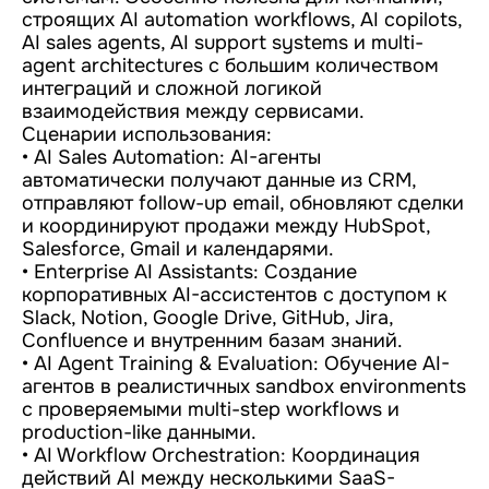
строящих AI automation workflows, AI copilots,
AI sales agents, AI support systems и multi-
agent architectures с большим количеством
интеграций и сложной логикой
взаимодействия между сервисами.
Сценарии использования:
• AI Sales Automation: AI-агенты
автоматически получают данные из CRM,
отправляют follow-up email, обновляют сделки
и координируют продажи между HubSpot,
Salesforce, Gmail и календарями.
• Enterprise AI Assistants: Создание
корпоративных AI-ассистентов с доступом к
Slack, Notion, Google Drive, GitHub, Jira,
Confluence и внутренним базам знаний.
• AI Agent Training & Evaluation: Обучение AI-
агентов в реалистичных sandbox environments
с проверяемыми multi-step workflows и
production-like данными.
• AI Workflow Orchestration: Координация
действий AI между несколькими SaaS-