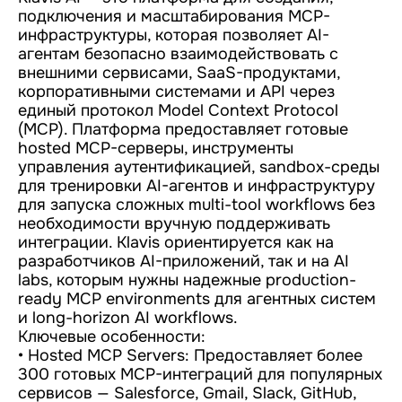
подключения и масштабирования MCP-
инфраструктуры, которая позволяет AI-
агентам безопасно взаимодействовать с
внешними сервисами, SaaS-продуктами,
корпоративными системами и API через
единый протокол Model Context Protocol
(MCP). Платформа предоставляет готовые
hosted MCP-серверы, инструменты
управления аутентификацией, sandbox-среды
для тренировки AI-агентов и инфраструктуру
для запуска сложных multi-tool workflows без
необходимости вручную поддерживать
интеграции. Klavis ориентируется как на
разработчиков AI-приложений, так и на AI
labs, которым нужны надежные production-
ready MCP environments для агентных систем
и long-horizon AI workflows.
Ключевые особенности:
• Hosted MCP Servers: Предоставляет более
300 готовых MCP-интеграций для популярных
сервисов — Salesforce, Gmail, Slack, GitHub,