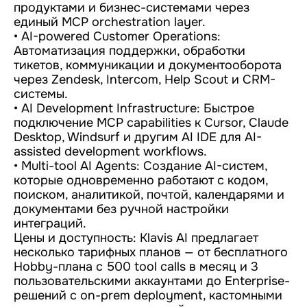
продуктами и бизнес-системами через
единый MCP orchestration layer.
• AI-powered Customer Operations:
Автоматизация поддержки, обработки
тикетов, коммуникации и документооборота
через Zendesk, Intercom, Help Scout и CRM-
системы.
• AI Development Infrastructure: Быстрое
подключение MCP capabilities к Cursor, Claude
Desktop, Windsurf и другим AI IDE для AI-
assisted development workflows.
• Multi-tool AI Agents: Создание AI-систем,
которые одновременно работают с кодом,
поиском, аналитикой, почтой, календарями и
документами без ручной настройки
интеграций.
Цены и доступность: Klavis AI предлагает
несколько тарифных планов — от бесплатного
Hobby-плана с 500 tool calls в месяц и 3
пользовательскими аккаунтами до Enterprise-
решений с on-prem deployment, кастомными