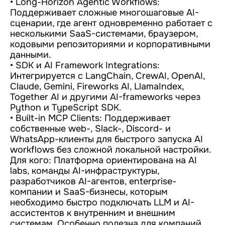
• Long-Horizon Agentic Workflows:
Поддерживает сложные многошаговые AI-
сценарии, где агент одновременно работает с
несколькими SaaS-системами, браузером,
кодовыми репозиториями и корпоративными
данными.
• SDK и AI Framework Integrations:
Интегрируется с LangChain, CrewAI, OpenAI,
Claude, Gemini, Fireworks AI, LlamaIndex,
Together AI и другими AI-frameworks через
Python и TypeScript SDK.
• Built-in MCP Clients: Поддерживает
собственные web-, Slack-, Discord- и
WhatsApp-клиенты для быстрого запуска AI
workflows без сложной локальной настройки.
Для кого: Платформа ориентирована на AI
labs, команды AI-инфраструктуры,
разработчиков AI-агентов, enterprise-
компании и SaaS-бизнесы, которым
необходимо быстро подключать LLM и AI-
ассистентов к внутренним и внешним
системам. Особенно полезна для компаний,