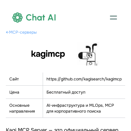
Chat AI
←
MCP-серверы
kagimcp
Сайт
https://github.com/kagisearch/kagimcp
Цена
Бесплатный доступ
Основные
AI-инфраструктура и MLOps, МСР
направления
для корпоративного поиска
Kagi MCP Server — это официальный сервер