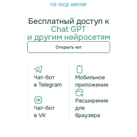
ns mcp server
Бесплатный доступ к
Chat GPT
и другим нейросетям
Открыть чат
Чат-бот
Мобильное
в Telegram
приложение
Расширение
Чат-бот
для
в VK
браузера