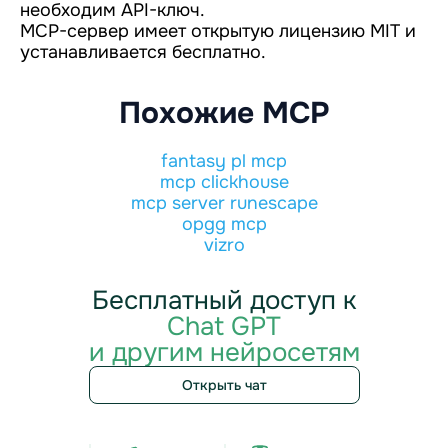
необходим API-ключ.
MCP-сервер имеет открытую лицензию MIT и
устанавливается бесплатно.
Похожие MCP
fantasy pl mcp
mcp clickhouse
mcp server runescape
opgg mcp
vizro
Бесплатный доступ к
Chat GPT
и другим нейросетям
Открыть чат