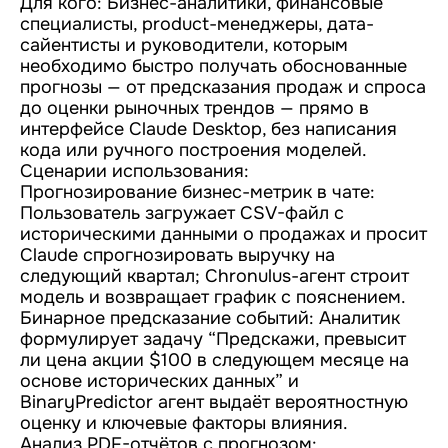
Для кого: Бизнес-аналитики, финансовые
специалисты, product-менеджеры, дата-
сайентисты и руководители, которым
необходимо быстро получать обоснованные
прогнозы — от предсказания продаж и спроса
до оценки рыночных трендов — прямо в
интерфейсе Claude Desktop, без написания
кода или ручного построения моделей.
Сценарии использования:
Прогнозирование бизнес-метрик в чате:
Пользователь загружает CSV-файл с
историческими данными о продажах и просит
Claude спрогнозировать выручку на
следующий квартал; Chronulus-агент строит
модель и возвращает график с пояснением.
Бинарное предсказание событий: Аналитик
формулирует задачу “Предскажи, превысит
ли цена акции $100 в следующем месяце на
основе исторических данных” и
BinaryPredictor агент выдаёт вероятностную
оценку и ключевые факторы влияния.
Анализ PDF-отчётов с прогнозом: