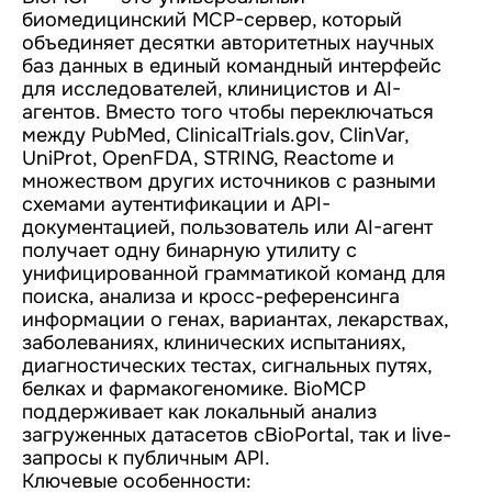
биомедицинский MCP-сервер, который
объединяет десятки авторитетных научных
баз данных в единый командный интерфейс
для исследователей, клиницистов и AI-
агентов. Вместо того чтобы переключаться
между PubMed, ClinicalTrials.gov, ClinVar,
UniProt, OpenFDA, STRING, Reactome и
множеством других источников с разными
схемами аутентификации и API-
документацией, пользователь или AI-агент
получает одну бинарную утилиту с
унифицированной грамматикой команд для
поиска, анализа и кросс-референсинга
информации о генах, вариантах, лекарствах,
заболеваниях, клинических испытаниях,
диагностических тестах, сигнальных путях,
белках и фармакогеномике. BioMCP
поддерживает как локальный анализ
загруженных датасетов cBioPortal, так и live-
запросы к публичным API.
Ключевые особенности: