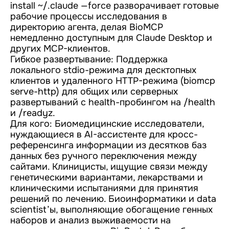
install ~/.claude —force разворачивает готовые
рабочие процессы исследования в
директорию агента, делая BioMCP
немедленно доступным для Claude Desktop и
других MCP-клиентов.
Гибкое развертывание: Поддержка
локального stdio-режима для десктопных
клиентов и удаленного HTTP-режима (biomcp
serve-http) для общих или серверных
развертываний с health-пробингом на /health
и /readyz.
Для кого: Биомедицинские исследователи,
нуждающиеся в AI-ассистенте для кросс-
референсинга информации из десятков баз
данных без ручного переключения между
сайтами. Клиницисты, ищущие связи между
генетическими вариантами, лекарствами и
клиническими испытаниями для принятия
решений по лечению. Биоинформатики и data
scientist’ы, выполняющие обогащение генных
наборов и анализ выживаемости на