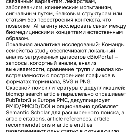
связанным вариантам, лекарствам,
заболеваниям, клиническим испытаниям,
сигнальным путям, белковым структурам или
статьям без перестроения контекста, что
позволяет AI-агенту исследовать связи между
биомедицинскими концептами естественным
образом.
Локальная аналитика исследований: Команды
семейства study обеспечивают локальный
анализ загруженных датасетов cBioPortal —
запросы, когортный анализ, анализ
выживаемости, сравнение групп и анализ ко-
встречаемости с построением графиков в
форматах терминала, SVG и PNG.
Сквозной поиск литературы с дедупликацией:
biomcp search article параллельно опрашивает
PubTator3 и Europe PMC, дедуплицирует
PMID/PMCID/DOI и опционально добавляет
Semantic Scholar для расширенного поиска, а
article citations, article references, article
recommendations и article entities
разворачивают одну статью в окружающую