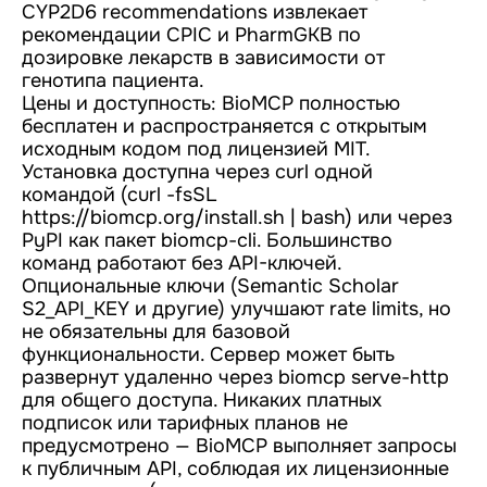
CYP2D6 recommendations извлекает
рекомендации CPIC и PharmGKB по
дозировке лекарств в зависимости от
генотипа пациента.
Цены и доступность: BioMCP полностью
бесплатен и распространяется с открытым
исходным кодом под лицензией MIT.
Установка доступна через curl одной
командой (curl -fsSL
https://biomcp.org/install.sh
| bash) или через
PyPI как пакет biomcp-cli. Большинство
команд работают без API-ключей.
Опциональные ключи (Semantic Scholar
S2_API_KEY и другие) улучшают rate limits, но
не обязательны для базовой
функциональности. Сервер может быть
развернут удаленно через biomcp serve-http
для общего доступа. Никаких платных
подписок или тарифных планов не
предусмотрено — BioMCP выполняет запросы
к публичным API, соблюдая их лицензионные