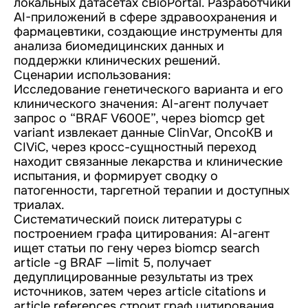
локальных датасетах cBioPortal. Разработчики
AI-приложений в сфере здравоохранения и
фармацевтики, создающие инструменты для
анализа биомедицинских данных и
поддержки клинических решений.
Сценарии использования:
Исследование генетического варианта и его
клинического значения: AI-агент получает
запрос о “BRAF V600E”, через biomcp get
variant извлекает данные ClinVar, OncoKB и
CIViC, через кросс-сущностный переход
находит связанные лекарства и клинические
испытания, и формирует сводку о
патогенности, таргетной терапии и доступных
триалах.
Систематический поиск литературы с
построением графа цитирования: AI-агент
ищет статьи по гену через biomcp search
article -g BRAF —limit 5, получает
дедуплицированные результаты из трех
источников, затем через article citations и
article references строит граф цитирования