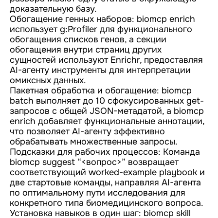
доказательную базу.
Обогащение генных наборов: biomcp enrich
использует g:Profiler для функционального
обогащения списков генов, а секции
обогащения внутри страниц других
сущностей используют Enrichr, предоставляя
AI-агенту инструменты для интерпретации
омиксных данных.
Пакетная обработка и обогащение: biomcp
batch выполняет до 10 сфокусированных get-
запросов с общей JSON-метадатой, а biomcp
enrich добавляет функциональные аннотации,
что позволяет AI-агенту эффективно
обрабатывать множественные запросы.
Подсказки для рабочих процессов: Команда
biomcp suggest “<вопрос>” возвращает
соответствующий worked-example playbook и
две стартовые команды, направляя AI-агента
по оптимальному пути исследования для
конкретного типа биомедицинского вопроса.
Установка навыков в один шаг: biomcp skill