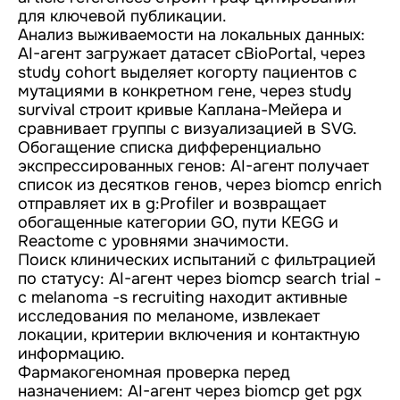
для ключевой публикации.
Анализ выживаемости на локальных данных:
AI-агент загружает датасет cBioPortal, через
study cohort выделяет когорту пациентов с
мутациями в конкретном гене, через study
survival строит кривые Каплана-Мейера и
сравнивает группы с визуализацией в SVG.
Обогащение списка дифференциально
экспрессированных генов: AI-агент получает
список из десятков генов, через biomcp enrich
отправляет их в g:Profiler и возвращает
обогащенные категории GO, пути KEGG и
Reactome с уровнями значимости.
Поиск клинических испытаний с фильтрацией
по статусу: AI-агент через biomcp search trial -
c melanoma -s recruiting находит активные
исследования по меланоме, извлекает
локации, критерии включения и контактную
информацию.
Фармакогеномная проверка перед
назначением: AI-агент через biomcp get pgx