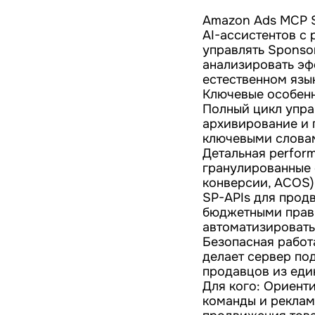
Amazon Ads MCP S
AI-ассистентов с
управлять Sponsor
анализировать эф
естественном язы
Ключевые особенн
Полный цикл упра
архивирование и 
ключевыми словам
Детальная perfor
гранулированные 
конверсии, ACOS)
SP-APIs для прод
бюджетными прави
автоматизировать
Безопасная работ
делает сервер по
продавцов из еди
Для кого: Ориент
команды и реклам