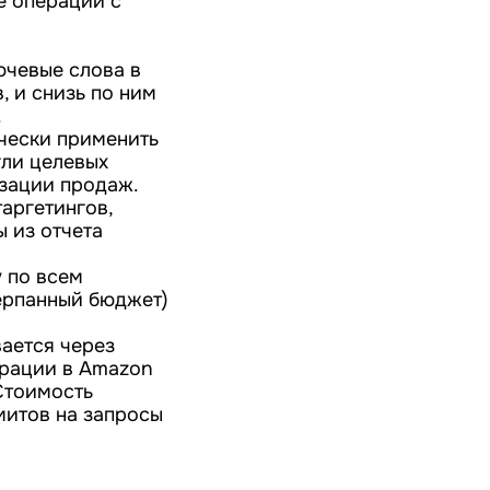
е операции с
ючевые слова в
, и снизь по ним
.
чески применить
гли целевых
зации продаж.
аргетингов,
 из отчета
 по всем
черпанный бюджет)
вается через
трации в Amazon
 Стоимость
митов на запросы