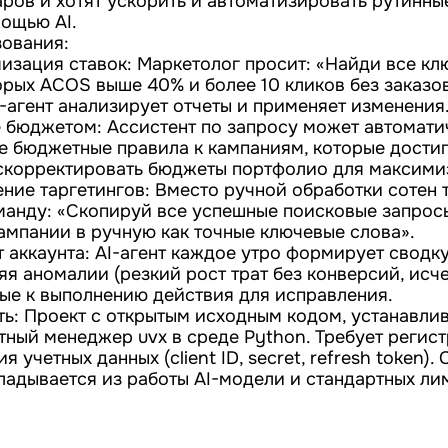
ров и хотят ускорить и автоматизировать рутинны
ощью AI.
ования:
изация ставок: Маркетолог просит: «Найди все кл
орых ACOS выше 40% и более 10 кликов без заказов
I-агент анализирует отчеты и применяет изменения
 бюджетом: Ассистент по запросу может автомати
е бюджетные правила к кампаниям, которые дости
 скорректировать бюджеты портфолио для максими
ние таргетингов: Вместо ручной обработки сотен т
манду: «Скопируй все успешные поисковые запросы
ампании в ручную как точные ключевые слова».
 аккаунта: AI-агент каждое утро формирует сводку
яя аномалии (резкий рост трат без конверсий, ис
вые к выполнению действия для исправления.
ть: Проект с открытым исходным кодом, устанавли
етный менеджер uvx в среде Python. Требует регис
я учетных данных (client ID, secret, refresh token).
ладывается из работы AI-модели и стандартных ли