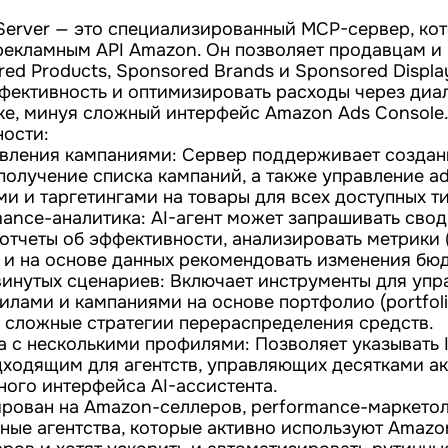
erver — это специализированный MCP-сервер, ко
 рекламным API Amazon. Он позволяет продавцам и
ed Products, Sponsored Brands и Sponsored Displ
фективность и оптимизировать расходы через диал
ке, минуя сложный интерфейс Amazon Ads Console
ости:
вления кампаниями: Сервер поддерживает создани
получение списка кампаний, а также управление a
и и таргетингами на товары для всех доступных т
mance-аналитика: AI-агент может запрашивать свод
отчеты об эффективности, анализировать метрики (
 и на основе данных рекомендовать изменения бюд
винутых сценариев: Включает инструменты для упр
лами и кампаниями на основе портфолио (portfolio
 сложные стратегии перераспределения средств.
а с несколькими профилями: Позволяет указывать I
дходящим для агентств, управляющих десятками а
ного интерфейса AI-ассистента.
ирован на Amazon-селлеров, performance-маркето
ные агентства, которые активно используют Amazo