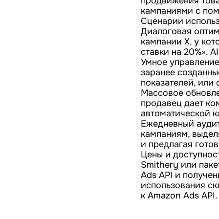
продвижения това
кампаниями с пом
Сценарии использ
Диалоговая оптим
кампании X, у кот
ставки на 20%». A
Умное управление
заранее созданны
показателей, или
Массовое обновле
продавец дает ко
автоматической к
Ежедневный аудит
кампаниям, выдел
и предлагая гото
Цены и доступнос
Smithery или пак
Ads API и получени
использования ск
к Amazon Ads API.