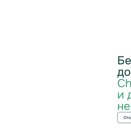
Бе
до
Ch
и 
не
Отк