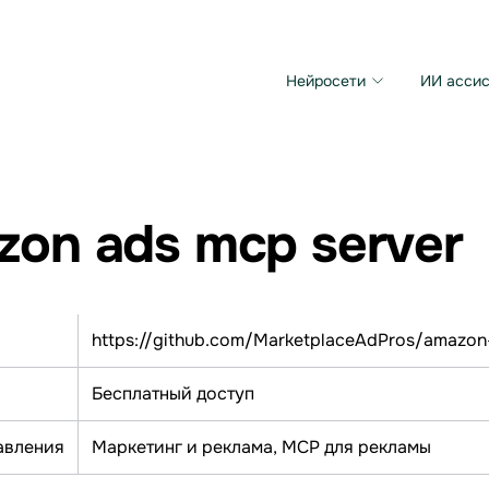
Нейросети
ИИ ассис
Microsoft MAI Image
Grok Imagine Video
zon ads mcp server
https://github.com/MarketplaceAdPros/amazon
Бесплатный доступ
авления
Маркетинг и реклама, МСР для рекламы