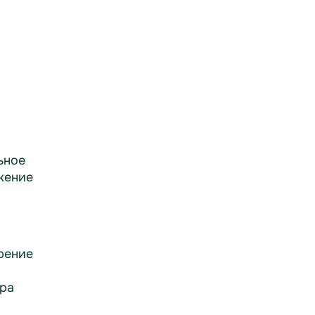
ьное
жение
рение
ра