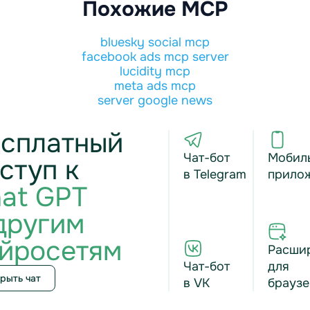
Похожие MCP
bluesky social mcp
facebook ads mcp server
lucidity mcp
meta ads mcp
server google news
сплатный
Чат-бот
Мобил
ступ к
в Telegram
прило
at GPT
другим
йросетям
Расши
Чат-бот
для
рыть чат
в VK
браузе