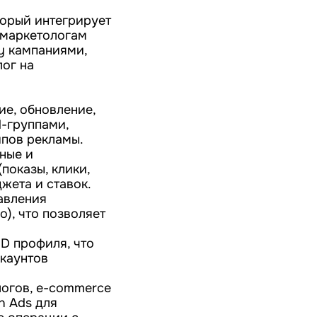
торый интегрирует
 маркетологам
ay кампаниями,
ог на
.
е, обновление,
d-группами,
ипов рекламы.
ные и
показы, клики,
жета и ставок.
авления
), что позволяет
D профиля, что
ккаунтов
логов, e-commerce
n Ads для