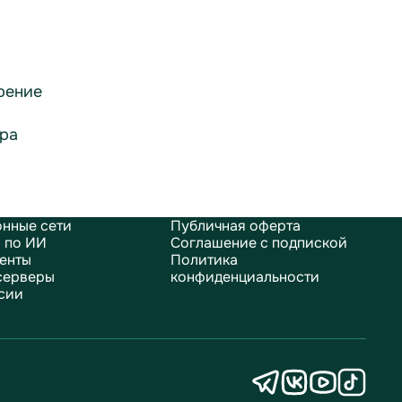
рение
ра
нные сети
Публичная оферта
 по ИИ
Соглашение с подпиской
енты
Политика
серверы
конфиденциальности
сии