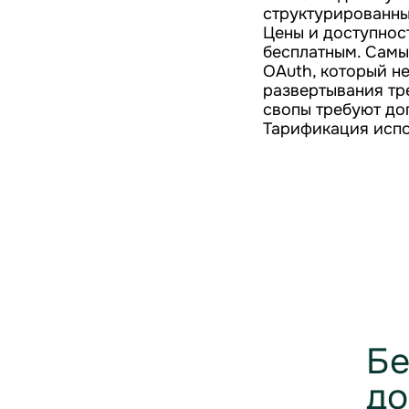
структурированны
Цены и доступнос
бесплатным. Самы
OAuth, который не
развертывания тр
свопы требуют до
Тарификация испо
Бе
до