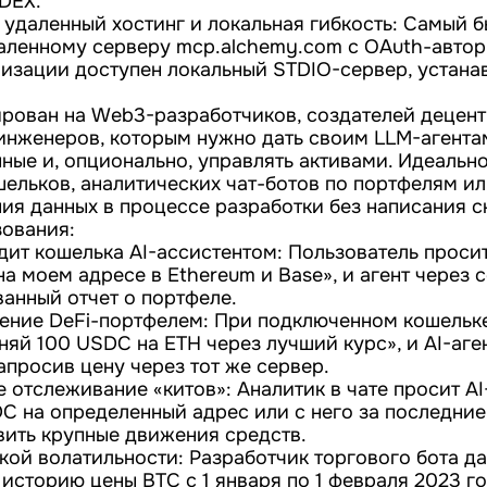
 DEX.
удаленный хостинг и локальная гибкость: Самый б
аленному серверу mcp.alchemy.com с OAuth-автор
мизации доступен локальный STDIO-сервер, устан
ирован на Web3-разработчиков, создателей децен
инженеров, которым нужно дать своим LLM-агент
ные и, опционально, управлять активами. Идеальн
шельков, аналитических чат-ботов по портфелям и
ния данных в процессе разработки без написания с
ования:
дит кошелька AI-ассистентом: Пользователь проси
на моем адресе в Ethereum и Base», и агент через
ванный отчет о портфеле.
ение DeFi-портфелем: При подключенном кошельке
яй 100 USDC на ETH через лучший курс», и AI-аген
апросив цену через тот же сервер.
отслеживание «китов»: Аналитик в чате просит AI
C на определенный адрес или с него за последние
вить крупные движения средств.
ой волатильности: Разработчик торгового бота да
сторию цены BTC с 1 января по 1 февраля 2023 го