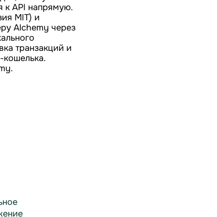
 к API напрямую.
ия MIT) и
еру Alchemy через
кального
вка транзакций и
-кошелька.
my.
ьное
жение