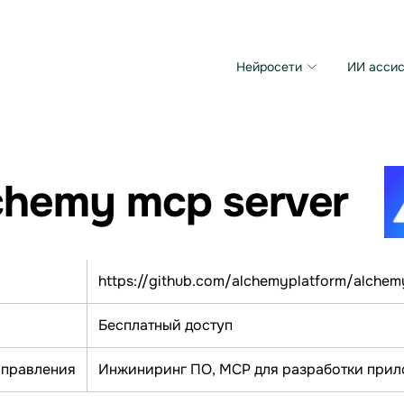
Нейросети
ИИ ассис
Microsoft MAI Image
Grok Imagine Video
chemy mcp server
https://github.com/alchemyplatform/alche
Бесплатный доступ
аправления
Инжиниринг ПО, МСР для разработки при