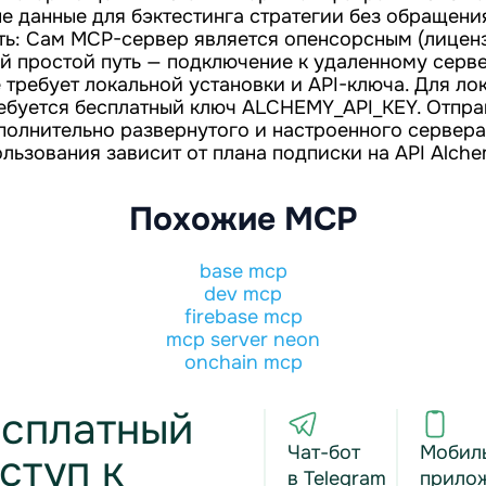
е данные для бэктестинга стратегии без обращения
ть: Сам MCP-сервер является опенсорсным (лиценз
й простой путь — подключение к удаленному серв
 требует локальной установки и API-ключа. Для ло
ебуется бесплатный ключ ALCHEMY_API_KEY. Отпра
полнительно развернутого и настроенного сервера
льзования зависит от плана подписки на API Alche
Похожие MCP
base mcp
dev mcp
firebase mcp
mcp server neon
onchain mcp
сплатный
Чат-бот
Мобил
ступ к
в Telegram
прило