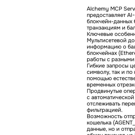
Alchemy MCP Serv
предоставляет AI
блокчейн-данных 
транзакциям и ба
Ключевые особенн
Мультисетевой до
информацию о бал
блокчейнах (Ether
работы с разными
Гибкие запросы ц
символу, так и по
помощью естестве
временных отрезк
Продвинутые опер
с автоматической
отслеживать пере
фильтрацией.
Возможность отпр
кошелька (AGENT_
данные, но и отпр