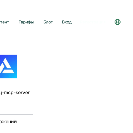
тент
Тарифы
Блог
Вход
Регистрация
my-mcp-server
ложений