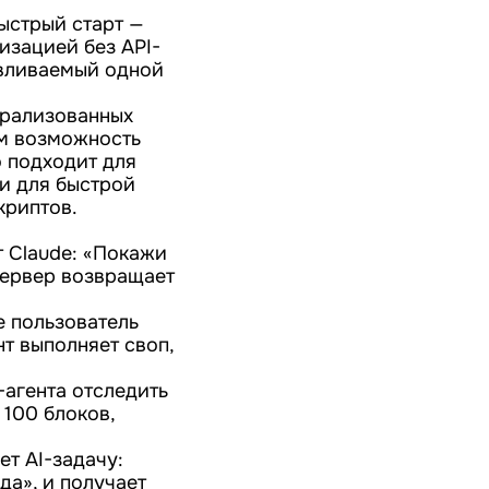
ыстрый старт —
изацией без API-
авливаемый одной
трализованных
ам возможность
о подходит для
ли для быстрой
криптов.
т Claude: «Покажи
 сервер возвращает
 пользователь
т выполняет своп,
-агента отследить
 100 блоков,
ет AI-задачу:
да», и получает