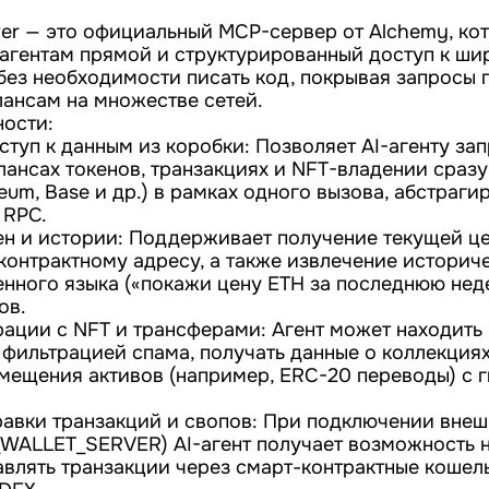
er — это официальный MCP-сервер от Alchemy, ко
-агентам прямой и структурированный доступ к ши
без необходимости писать код, покрывая запросы п
лансам на множестве сетей.
ости:
ступ к данным из коробки: Позволяет AI-агенту за
ансах токенов, транзакциях и NFT-владении сразу
eum, Base и др.) в рамках одного вызова, абстраг
 RPC.
ен и истории: Поддерживает получение текущей це
 контрактному адресу, а также извлечение историч
нного языка («покажи цену ETH за последнюю нед
ов.
ации с NFT и трансферами: Агент может находить 
 фильтрацией спама, получать данные о коллекциях
мещения активов (например, ERC-20 переводы) с 
авки транзакций и свопов: При подключении внеш
WALLET_SERVER) AI-агент получает возможность н
авлять транзакции через смарт-контрактные кошел