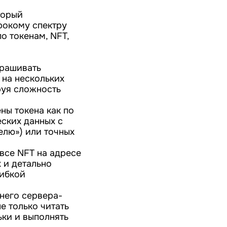
торый
рокому спектру
о токенам, NFT,
прашивать
 на нескольких
ируя сложность
ны токена как по
еских данных с
елю») или точных
все NFT на адресе
 и детально
гибкой
него сервера-
е только читать
ьки и выполнять