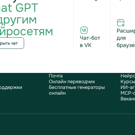
at GPT
другим
йросетям
Расши
Чат-бот
для
рыть чат
в VK
браузе
Почта
Нейро
Онлайн переводчик
Курсы
оддержки
Бесплатные генераторы
ИИ-аг
онлайн
MCP-
Вакан