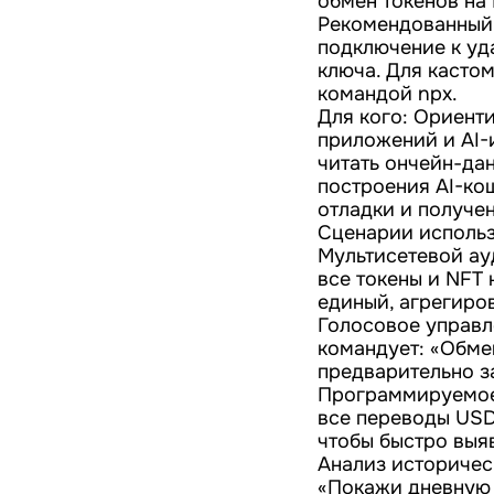
обмен токенов на
Рекомендованный 
подключение к уд
ключа. Для касто
командой npx.
Для кого: Ориент
приложений и AI-
читать ончейн-дан
построения AI-ко
отладки и получе
Сценарии использ
Мультисетевой ау
все токены и NFT 
единый, агрегиро
Голосовое управл
командует: «Обмен
предварительно з
Программируемое 
все переводы USD
чтобы быстро выя
Анализ историческ
«Покажи дневную и