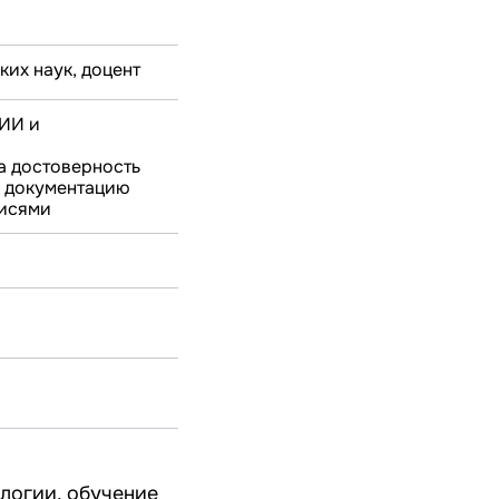
их наук, доцент
 ИИ и
а достоверность
ю документацию
писями
ологии, обучение