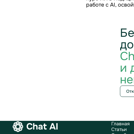
работе с AI, осво
Бе
до
Ch
и 
не
Отк
Главная
Chat AI
Статьи