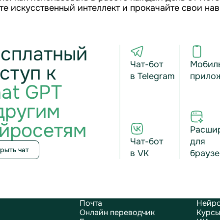
йте искусственный интеллект и прокачайте свои нав
сплатный
Чат-бот
Мобил
ступ к
в Telegram
прило
at GPT
другим
йросетям
Расши
Чат-бот
для
рыть чат
в VK
браузе
Почта
Нейро
Онлайн переводчик
Курсы