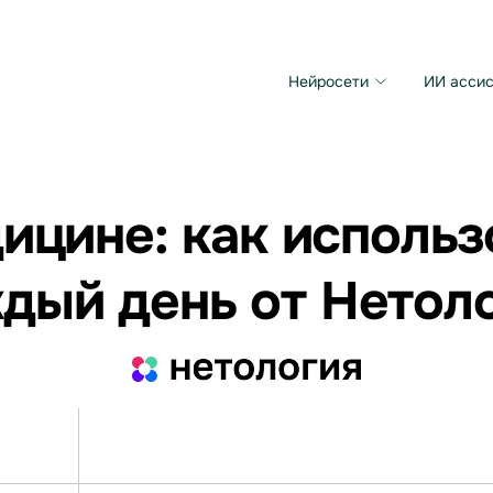
Нейросети
ИИ ассис
Microsoft MAI Image
Grok Imagine Video
ицине: как использ
дый день от Нетол
Перейти на курс