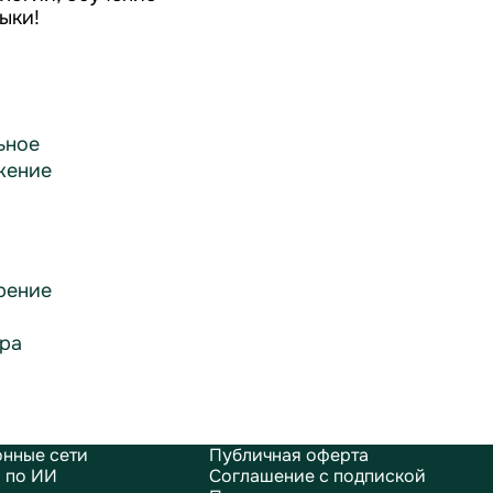
ыки!
ьное
жение
рение
ра
нные сети
Публичная оферта
 по ИИ
Соглашение с подпиской