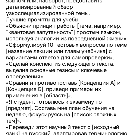
языком или, наоборот, предоставить
детализированный обзор
узкоспециализированной темы.
Лучшие промпты для учебы:
«Объясни принцип работы [тема, например,
“квантовая запутанность”] простым языком,
используя аналогии из повседневной жизни».
«Сформулируй 10 тестовых вопросов по теме
[название лекции или главы учебника] с
вариантами ответов для самопроверки».
«Сделай конспект из следующего текста,
выделив основные тезисы и ключевые
определения».
«Сравни и противопоставь [Концепция А] и
[Концепция Б], приведи примеры их
применения в [область]».
«Я студент, готовлюсь к экзамену по
[предмет]. Составь мне план обучения на
неделю, фокусируясь на [список сложных
тем]».
«Переведи этот научный текст с [исходный
язык] на русский, адаптировав терминологию