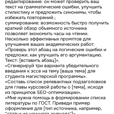
редактирование: он может проверить ваш
текст на грамматические ошибки, улучшить
стилистику и предложить синонимы, чтобы
избежать повторений.;
суммирование: возможность быстро получить
краткий обзор объемного источника
позволяет экономить часы на чтении.
Несколько эффективных промптов для
улучшения ваших академических работ:
«Проверь этот абзац на логические ошибки и
предложи, как улучшить его аргументацию.
Текст: [вставить абзац]».
«Сгенерируй три варианта убедительного
введения к эссе на тему [ваша тема] для
студента магистерской программы».
«Составь список релевантных подзаголовков
для главы курсовой работы о [тема], исходя
из принципов SEO-оптимизации».
«Мне нужна помощь в формировании списка
литературы по ГОСТ. Приведи пример
оформления для [тип источника, например,
“статьи из научного журнала”]».