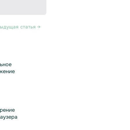
ыдущая статья →
ьное
жение
рение
раузера