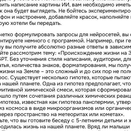
ить написание картины ИИ, вам необходимо иметь
ак она будет выглядеть. Не бойтесь экспериментир
 фон и настроение, добавляйте красок, наполняйт
рую хотели бы передать.
четко формулировать запросы для нейросетей, вы 
нтируете немного с программой. Например, при ге
у вы получите абсолютно разные ответы в зависим
йте рассмотрим тему: «Происхождение жизни на 
PT. Без уточнения стиля написания, аудитории, дл
тья, количества знаков, форматирования, мы получ
изни на Земле – это сложный и до сих пор не пол
ос. Существует несколько гипотез, которые пытают
 нашей планете. Одна из гипотез предполагает, чт
митивной химической смеси, которая сформировал
ошло путем сочетания различных химических реак
ипотеза, известная как гипотеза панспермии, утвер
из космоса в виде микроорганизмов или органиче
ерез пространство на метеоритах или кометах».
ьте, что вы готовите беседу с 5-летними детьми и 
родилась жизнь на нашей планете. Вряд ли малыши