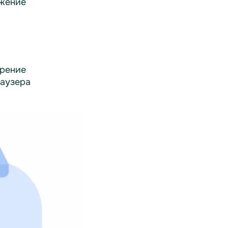
жение
рение
раузера