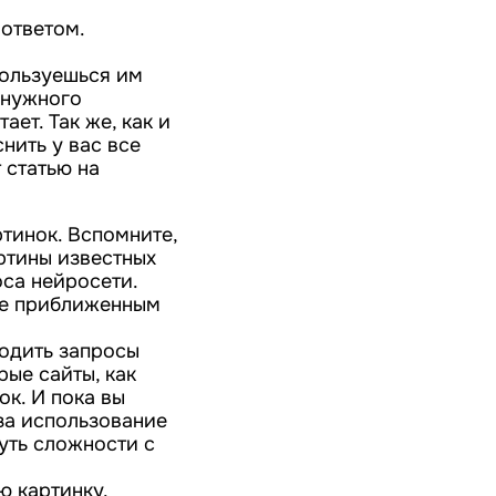
 ответом.
 пользуешься им
 нужного
ает. Так же, как и
нить у вас все
 статью на
тинок. Вспомните,
ртины известных
оса нейросети.
лее приближенным
водить запросы
рые сайты, как
ок. И пока вы
 за использование
уть сложности с
ю картинку.