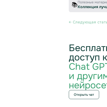
Полезные матери
📚
Коллекция луч
← Cледующая стат
Бесплат
доступ 
Chat GP
и други
нейросе
Открыть чат