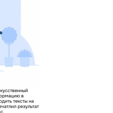
скусственный
формацию в
одить тексты на
ечатлил результат
с.