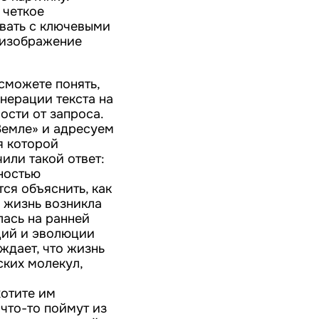
 четкое
овать с ключевыми
е изображение
сможете понять,
нерации текста на
ости от запроса.
Земле» и адресуем
я которой
или такой ответ:
ностью
ся объяснить, как
о жизнь возникла
ась на ранней
ций и эволюции
ждает, что жизнь
ских молекул,
хотите им
 что-то поймут из