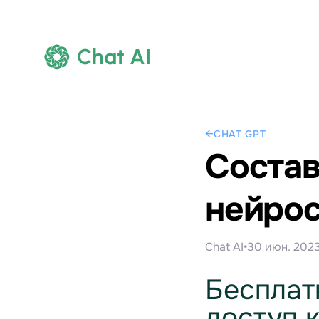
Chat AI
←
CHAT GPT
Состав
нейро
Chat AI
•
30 июн. 2023
Бесплат
доступ 