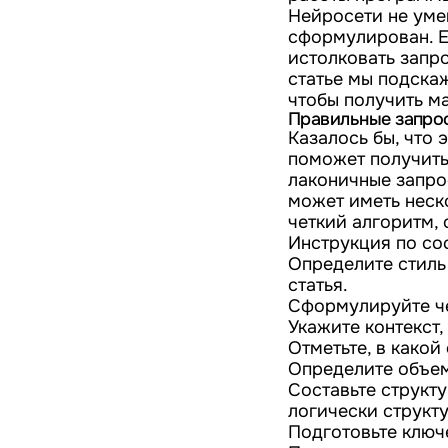
Нейросети не умею
сформулирован. Е
истолковать запро
статье мы подскаж
чтобы получить м
Правильные запрос
Казалось бы, что
поможет получить
лаконичные запро
может иметь неск
четкий алгоритм, 
Инструкция по со
Определите стиль 
статья.
Сформулируйте че
Укажите контекст,
Отметьте, в какой
Определите объем
Составьте структ
логически структ
Подготовьте ключ