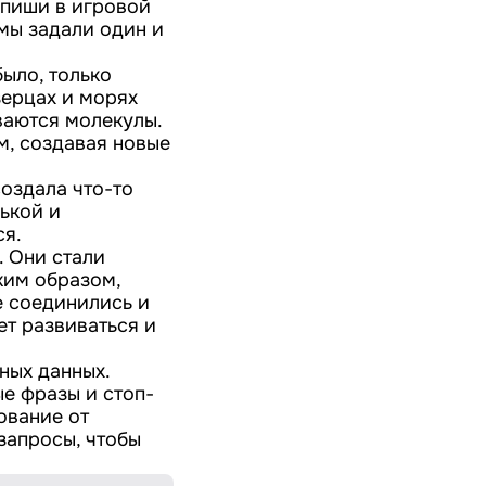
апиши в игровой
 мы задали один и
было, только
зерцах и морях
ваются молекулы.
м, создавая новые
оздала что-то
ькой и
ся.
. Они стали
ким образом,
е соединились и
ет развиваться и
ных данных.
е фразы и стоп-
ование от
 запросы, чтобы