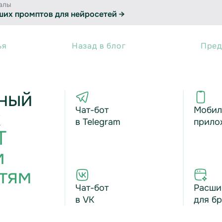
алы
ших промптов для нейросетей →
ья
Назад в блог
Пред
ный
Чат-бот
Мобил
к
в Telegram
прило
T
м
тям
Чат-бот
Расши
в VK
для б