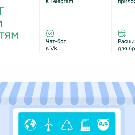
в Telegram
прило
T
м
тям
Чат-бот
Расши
в VK
для б