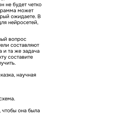
н не будет четко
ограмма может
орый ожидаете. В
для нейросетей,
ный вопрос
тели составляют
 и та же задача
кту составите
лучить.
казка, научная
 схема.
 чтобы она была