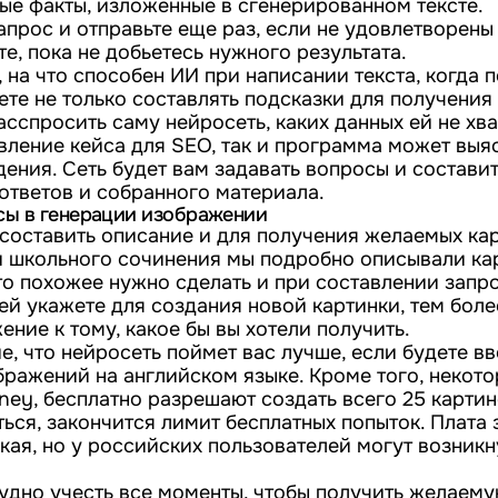
ые факты, изложенные в сгенерированном тексте.
прос и отправьте еще раз, если не удовлетворены
, пока не добьетесь нужного результата.
, на что способен ИИ при написании текста, когда
ете не только составлять подсказки для получения
асспросить саму нейросеть, каких данных ей не хват
вление кейса для SEO, так и программа может выяс
ения. Сеть будет вам задавать вопросы и составит
ответов и собранного материала.
сы в генерации изображении
составить описание и для получения желаемых кар
и школьного сочинения мы подробно описывали ка
то похожее нужно сделать и при составлении запр
ей укажете для создания новой картинки, тем бо
ние к тому, какое бы вы хотели получить.
, что нейросеть поймет вас лучше, если будете в
ражений на английском языке. Кроме того, некото
ney, бесплатно разрешают создать всего 25 картин
ься, закончится лимит бесплатных попыток. Плата
кая, но у российских пользователей могут возникн
удно учесть все моменты, чтобы получить желаему