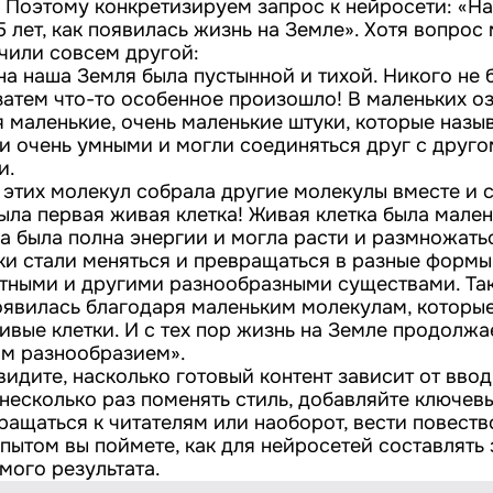
. Поэтому конкретизируем запрос к нейросети: «Н
 лет, как появилась жизнь на Земле». Хотя вопрос
учили совсем другой:
а наша Земля была пустынной и тихой. Никого не 
 затем что-то особенное произошло! В маленьких о
я маленькие, очень маленькие штуки, которые назы
и очень умными и могли соединяться друг с друго
и.
 этих молекул собрала другие молекулы вместе и с
ыла первая живая клетка! Живая клетка была мален
а была полна энергии и могла расти и размножать
ки стали меняться и превращаться в разные формы
тными и другими разнообразными существами. Та
оявилась благодаря маленьким молекулам, которы
вые клетки. И с тех пор жизнь на Земле продолжа
им разнообразием».
видите, насколько готовый контент зависит от ввод
несколько раз поменять стиль, добавляйте ключевы
ращаться к читателям или наоборот, вести повеств
опытом вы поймете, как для нейросетей составлять
мого результата.