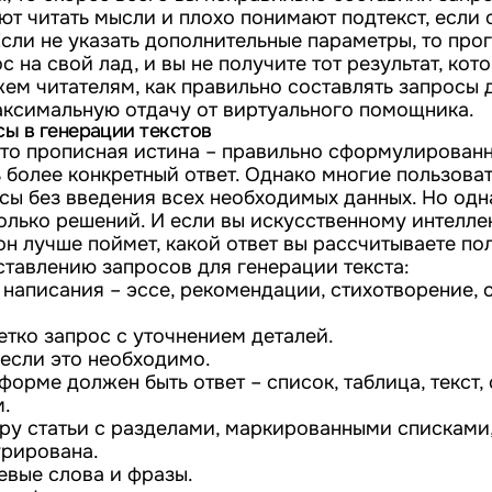
т читать мысли и плохо понимают подтекст, если о
сли не указать дополнительные параметры, то пр
с на свой лад, и вы не получите тот результат, кот
ем читателям, как правильно составлять запросы 
аксимальную отдачу от виртуального помощника.
ы в генерации текстов
 это прописная истина – правильно сформулирован
 более конкретный ответ. Однако многие пользова
сы без введения всех необходимых данных. Но одна
олько решений. И если вы искусственному интелле
он лучше поймет, какой ответ вы рассчитываете по
ставлению запросов для генерации текста:
написания – эссе, рекомендации, стихотворение, с
тко запрос с уточнением деталей.
 если это необходимо.
 форме должен быть ответ – список, таблица, текст,
.
уру статьи с разделами, маркированными списками,
урирована.
евые слова и фразы.