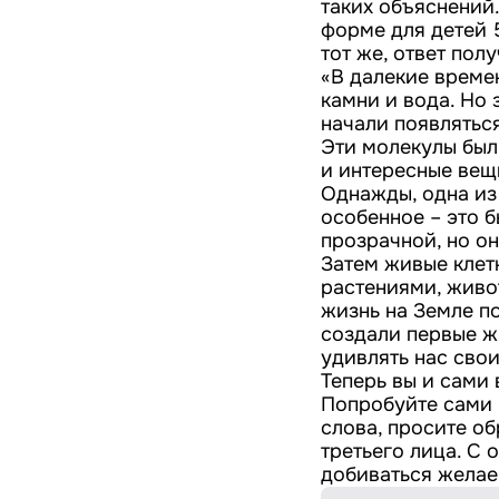
таких объяснений
форме для детей 5
тот же, ответ пол
«В далекие времен
камни и вода. Но
начали появлятьс
Эти молекулы был
и интересные вещ
Однажды, одна из
особенное – это б
прозрачной, но он
Затем живые клет
растениями, живо
жизнь на Земле п
создали первые жи
удивлять нас сво
Теперь вы и сами 
Попробуйте сами 
слова, просите об
третьего лица. С 
добиваться желае