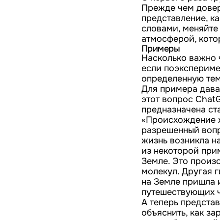
Прежде чем довер
представление, к
словами, меняйте
атмосферой, кото
Примеры
Насколько важно 
если поэкспериме
определенную тем
Для примера дава
этот вопрос ChatG
предназначена ста
«Происхождение ж
разрешенный вопр
жизнь возникла на
из некоторой при
Земле. Это произ
молекул. Другая г
на Земле пришла 
путешествующих ч
А теперь представ
объяснить, как за