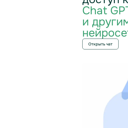
Chat GP
и други
нейросе
Открыть чат