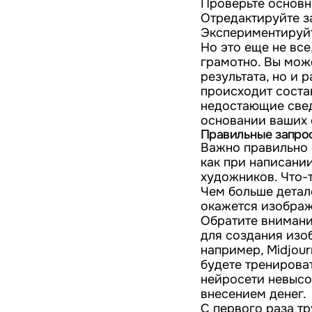
Проверьте основн
Отредактируйте за
Экспериментируйте
Но это еще не все
грамотно. Вы мож
результата, но и р
происходит соста
недостающие свед
основании ваших 
Правильные запро
Важно правильно 
как при написани
художников. Что-
Чем больше детал
окажется изображе
Обратите внимание
для создания изоб
например, Midjour
будете тренироват
нейросети невысо
внесением денег.
С первого раза тр