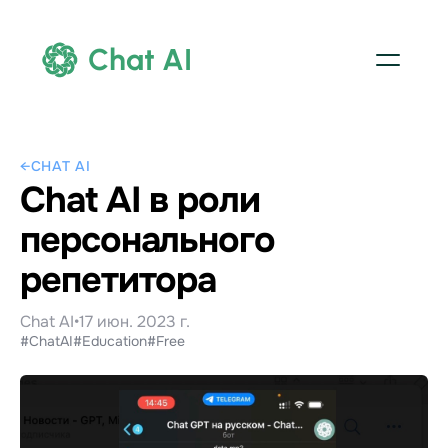
Chat AI
←
CHAT AI
Chat AI в роли
персонального
репетитора
Chat AI
•
17 июн. 2023 г.
#ChatAI
#Education
#Free