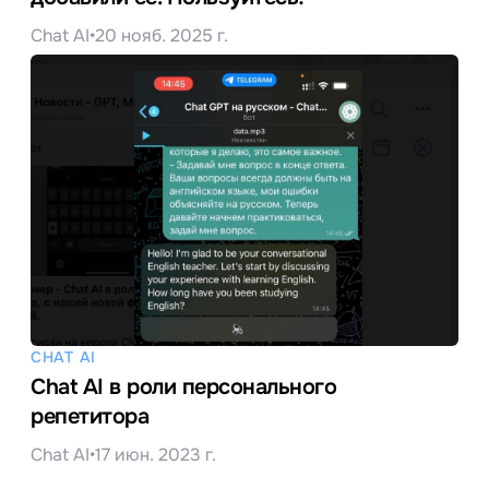
Chat AI
•
20 нояб. 2025 г.
CHAT AI
Chat AI в роли персонального
репетитора
Chat AI
•
17 июн. 2023 г.