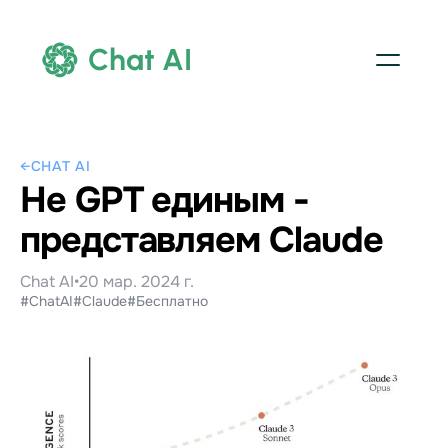
Chat AI
←
CHAT AI
Не GPT единым -
представляем Claude
Chat AI
•
20 мар. 2024 г.
#ChatAI
#Claude
#Бесплатно