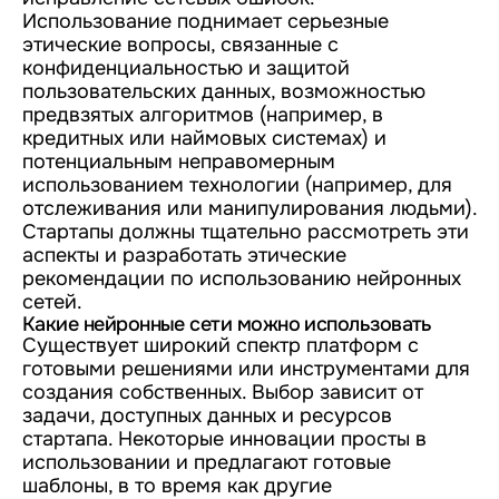
Использование поднимает серьезные
этические вопросы, связанные с
конфиденциальностью и защитой
пользовательских данных, возможностью
предвзятых алгоритмов (например, в
кредитных или наймовых системах) и
потенциальным неправомерным
использованием технологии (например, для
отслеживания или манипулирования людьми).
Стартапы должны тщательно рассмотреть эти
аспекты и разработать этические
рекомендации по использованию нейронных
сетей.
Какие нейронные сети можно использовать
Существует широкий спектр платформ с
готовыми решениями или инструментами для
создания собственных. Выбор зависит от
задачи, доступных данных и ресурсов
стартапа. Некоторые инновации просты в
использовании и предлагают готовые
шаблоны, в то время как другие