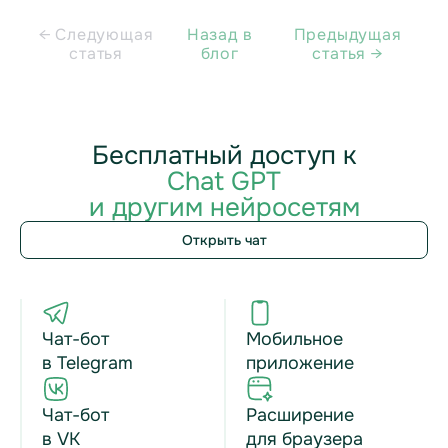
← Cледующая
Назад в
Предыдущая
статья
блог
статья →
Бесплатный доступ к
Chat GPT
и другим нейросетям
Открыть чат
Чат-бот
Мобильное
в Telegram
приложение
Чат-бот
Расширение
в VK
для браузера