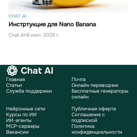
CHAT AI
Инстртукция для Nano Banana
Chat AI
•
6 июл. 2025 г.
Chat AI
Главная
Почта
Статьи
Онлайн переводчик
Служба поддержки
Бесплатные генераторы
онлайн
Нейронные сети
Публичная оферта
Курсы по ИИ
Соглашение с
ИИ-агенты
подпиской
MCP-серверы
Политика
Вакансии
конфиденциальности