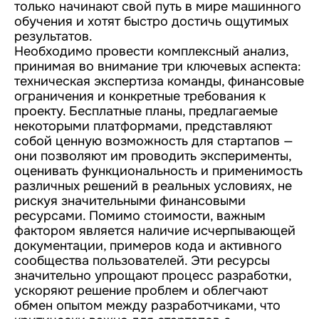
только начинают свой путь в мире машинного
обучения и хотят быстро достичь ощутимых
результатов.
Необходимо провести комплексный анализ,
принимая во внимание три ключевых аспекта:
техническая экспертиза команды, финансовые
ограничения и конкретные требования к
проекту. Бесплатные планы, предлагаемые
некоторыми платформами, представляют
собой ценную возможность для стартапов —
они позволяют им проводить эксперименты,
оценивать функциональность и применимость
различных решений в реальных условиях, не
рискуя значительными финансовыми
ресурсами. Помимо стоимости, важным
фактором является наличие исчерпывающей
документации, примеров кода и активного
сообщества пользователей. Эти ресурсы
значительно упрощают процесс разработки,
ускоряют решение проблем и облегчают
обмен опытом между разработчиками, что