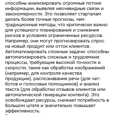
способны анализировать огромные потоки
информации, выявляя неочевидные связи и
закономерности. Это позволяет стартапам
делать более точные прогнозы, чем
традиционные методы, что критически важно
для успешного планирования и снижения
рисков в условиях ограниченных ресурсов.
Например, они могут прогнозировать спрос
на новый продукт или отток клиентов.
Автоматизировать сложные задачи: способны
автоматизировать сложные и трудоемкие
процессы, требующие высокой точности и
скорости, такие как обработка изображений
(например, для контроля качества
продукции), распознавание речи (для чат-
ботов и голосовых помощников) и анализ
текста (для обработки отзывов клиентов или
автоматической генерации контента). Это
освобождает ресурсы, снижает потребность в
большом штате и значительно повышает
эффективность.