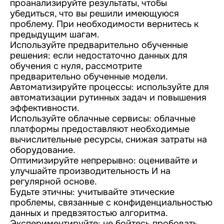
проанализируйте результаты, чтобы
убедиться, что вы решили имеющуюся
проблему. При необходимости вернитесь к
предыдущим шагам.
Используйте предварительно обученные
решения: если недостаточно данных для
обучения с нуля, рассмотрите
предварительно обученные модели.
Автоматизируйте процессы: используйте для
автоматизации рутинных задач и повышения
эффективности.
Используйте облачные сервисы: облачные
платформы предоставляют необходимые
вычислительные ресурсы, снижая затраты на
оборудование.
Оптимизируйте непрерывно: оценивайте и
улучшайте производительность И на
регулярной основе.
Будьте этичны: учитывайте этические
проблемы, связанные с конфиденциальностью
данных и предвзятостью алгоритма.
Экспериментируйте: не бойтесь пробовать