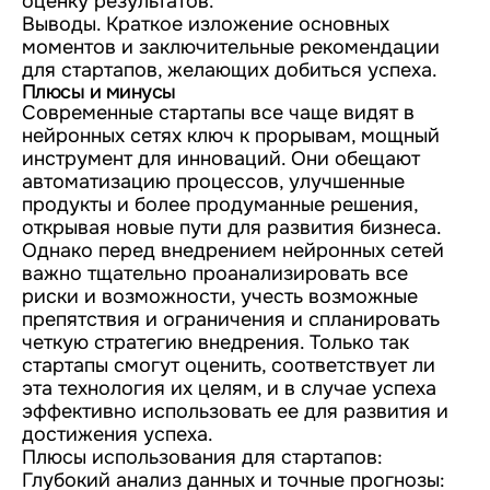
оценку результатов.
Выводы. Краткое изложение основных
моментов и заключительные рекомендации
для стартапов, желающих добиться успеха.
Плюсы и минусы
Современные стартапы все чаще видят в
нейронных сетях ключ к прорывам, мощный
инструмент для инноваций. Они обещают
автоматизацию процессов, улучшенные
продукты и более продуманные решения,
открывая новые пути для развития бизнеса.
Однако перед внедрением нейронных сетей
важно тщательно проанализировать все
риски и возможности, учесть возможные
препятствия и ограничения и спланировать
четкую стратегию внедрения. Только так
стартапы смогут оценить, соответствует ли
эта технология их целям, и в случае успеха
эффективно использовать ее для развития и
достижения успеха.
Плюсы использования для стартапов:
Глубокий анализ данных и точные прогнозы: