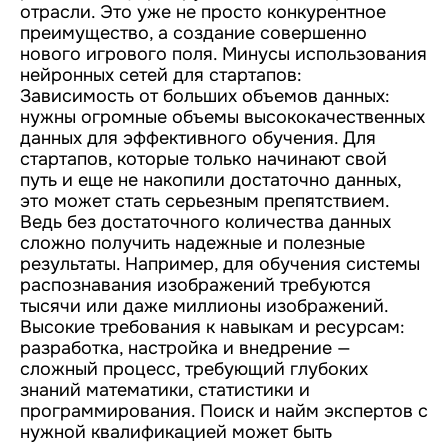
отрасли. Это уже не просто конкурентное
преимущество, а создание совершенно
нового игрового поля. Минусы использования
нейронных сетей для стартапов:
Зависимость от больших объемов данных:
нужны огромные объемы высококачественных
данных для эффективного обучения. Для
стартапов, которые только начинают свой
путь и еще не накопили достаточно данных,
это может стать серьезным препятствием.
Ведь без достаточного количества данных
сложно получить надежные и полезные
результаты. Например, для обучения системы
распознавания изображений требуются
тысячи или даже миллионы изображений.
Высокие требования к навыкам и ресурсам:
разработка, настройка и внедрение —
сложный процесс, требующий глубоких
знаний математики, статистики и
программирования. Поиск и найм экспертов с
нужной квалификацией может быть