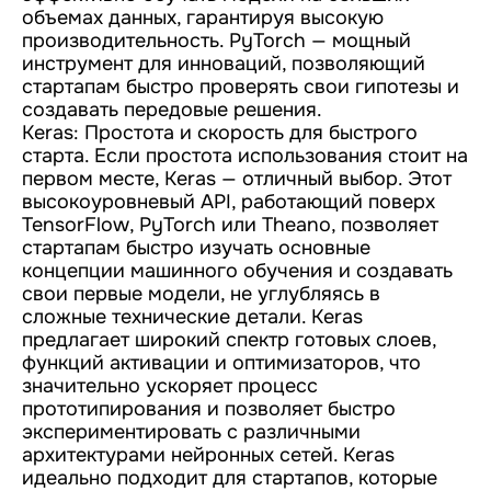
объемах данных, гарантируя высокую
производительность. PyTorch — мощный
инструмент для инноваций, позволяющий
стартапам быстро проверять свои гипотезы и
создавать передовые решения.
Keras: Простота и скорость для быстрого
старта. Если простота использования стоит на
первом месте, Keras — отличный выбор. Этот
высокоуровневый API, работающий поверх
TensorFlow, PyTorch или Theano, позволяет
стартапам быстро изучать основные
концепции машинного обучения и создавать
свои первые модели, не углубляясь в
сложные технические детали. Keras
предлагает широкий спектр готовых слоев,
функций активации и оптимизаторов, что
значительно ускоряет процесс
прототипирования и позволяет быстро
экспериментировать с различными
архитектурами нейронных сетей. Keras
идеально подходит для стартапов, которые