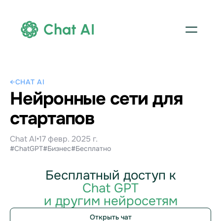
Chat AI
←
CHAT AI
Нейронные сети для
стартапов
Chat AI
•
17 февр. 2025 г.
#ChatGPT
#Бизнес
#Бесплатно
Бесплатный доступ к
Chat GPT
и другим нейросетям
Открыть чат