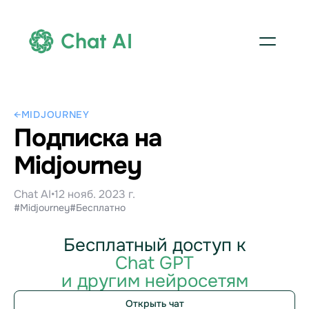
Chat AI
←
MIDJOURNEY
Подписка на
Midjourney
Chat AI
•
12 нояб. 2023 г.
#Midjourney
#Бесплатно
Бесплатный доступ к
Chat GPT
и другим нейросетям
Открыть чат