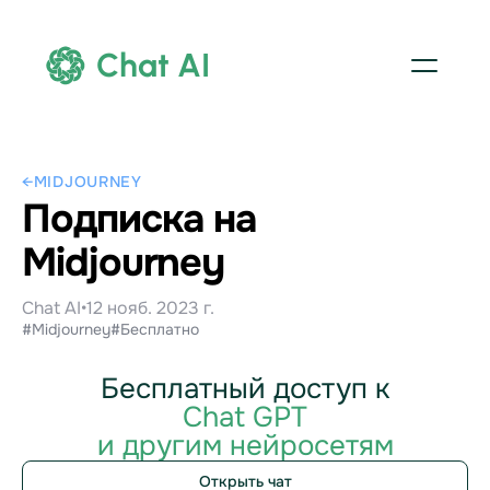
Chat AI
←
MIDJOURNEY
Подписка на
Midjourney
Chat AI
•
12 нояб. 2023 г.
#Midjourney
#Бесплатно
Бесплатный доступ к
Chat GPT
и другим нейросетям
Открыть чат