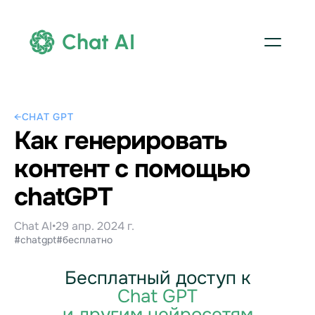
Chat AI
←
CHAT GPT
Как генерировать
контент с помощью
chatGPT
Chat AI
•
29 апр. 2024 г.
#chatgpt
#бесплатно
Бесплатный доступ к
Chat GPT
и другим нейросетям