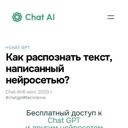
Chat AI
←
CHAT GPT
Как распознать текст,
написанный
нейросетью?
Chat AI
•
6 июл. 2023 г.
#chatgpt
#бесплатно
Бесплатный доступ к
Chat GPT
и другим нейросетям