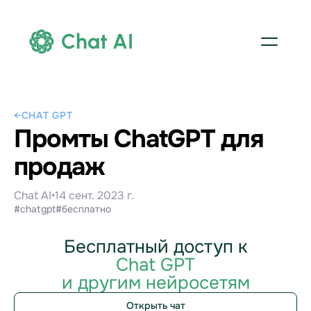
Chat AI
←
CHAT GPT
Промты ChatGPT для
продаж
Chat AI
•
14 сент. 2023 г.
#chatgpt
#бесплатно
Бесплатный доступ к
Chat GPT
и другим нейросетям
Открыть чат