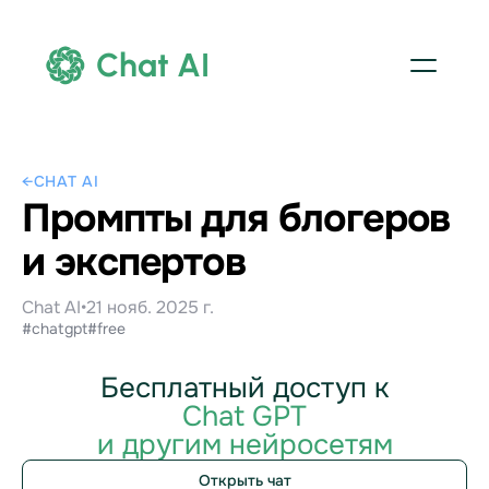
Chat AI
←
CHAT AI
Промпты для блогеров
и экспертов
Chat AI
•
21 нояб. 2025 г.
#chatgpt
#free
Бесплатный доступ к
Chat GPT
и другим нейросетям
Открыть чат