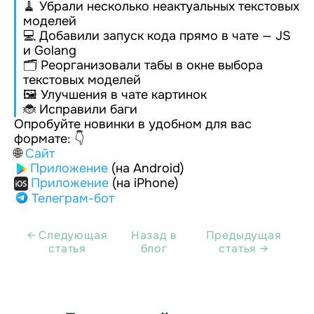
🧹 Убрали несколько неактуальных текстовых
моделей
💻 Добавили запуск кода прямо в чате — JS
и Golang
🗂️ Реорганизовали табы в окне выбора
текстовых моделей
🖼️ Улучшения в чате картинок
🐞 Исправили баги
Опробуйте новинки в удобном для вас
формате: 👇
🌐
Сайт
Приложение
(на Android)
Приложение
(на iPhone)
Телеграм-бот
← Cледующая
Назад в
Предыдущая
статья
блог
статья →