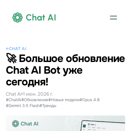
Chat AI
←
CHAT AI
🚀 Большое обновление
Chat AI Bot уже
сегодня!
Chat AI
•
1 июн. 2026 г.
#ChatAI
#Обновление
#Новые модели
#Opus 4.8
#Gemini 3.5 Flash
#Тренды