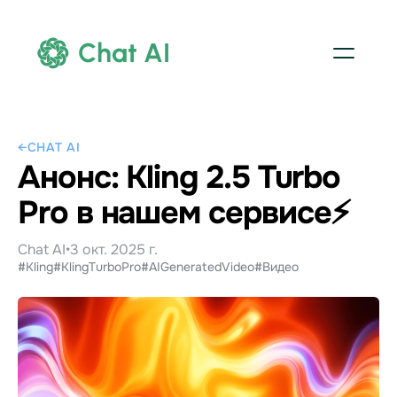
Chat AI
←
CHAT AI
Анонс: Kling 2.5 Turbo
Pro в нашем сервисе⚡️
Chat AI
•
3 окт. 2025 г.
#Kling
#KlingTurboPro
#AIGeneratedVideo
#Видео