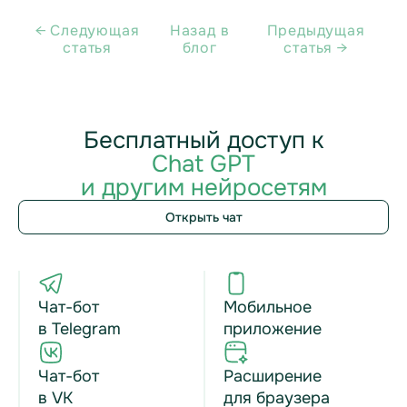
← Cледующая
Назад в
Предыдущая
статья
блог
статья →
Бесплатный доступ к
Chat GPT
и другим нейросетям
Открыть чат
Чат-бот
Мобильное
в Telegram
приложение
Чат-бот
Расширение
в VK
для браузера