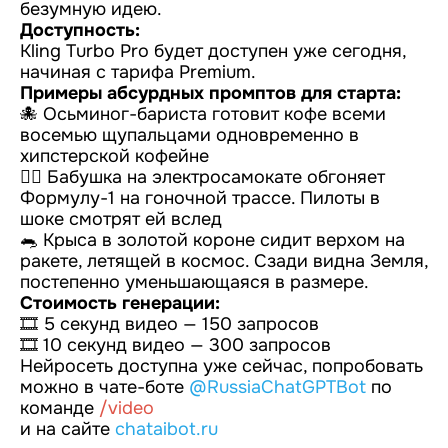
безумную идею.
Доступность:
Kling Turbo Pro будет доступен уже сегодня,
начиная с тарифа Premium.
Примеры абсурдных промптов для старта:
🐙 Осьминог-бариста готовит кофе всеми
восемью щупальцами одновременно в
хипстерской кофейне
🧙‍♂️ Бабушка на электросамокате обгоняет
Формулу-1 на гоночной трассе. Пилоты в
шоке смотрят ей вслед
🐀 Крыса в золотой короне сидит верхом на
ракете, летящей в космос. Сзади видна Земля,
постепенно уменьшающаяся в размере.
Стоимость генерации:
🎞️ 5 секунд видео — 150 запросов
🎞️ 10 секунд видео — 300 запросов
Нейросеть доступна уже сейчас, попробовать
можно в чате-боте
@RussiaChatGPTBot
по
команде
/video
и на сайте
chataibot.ru