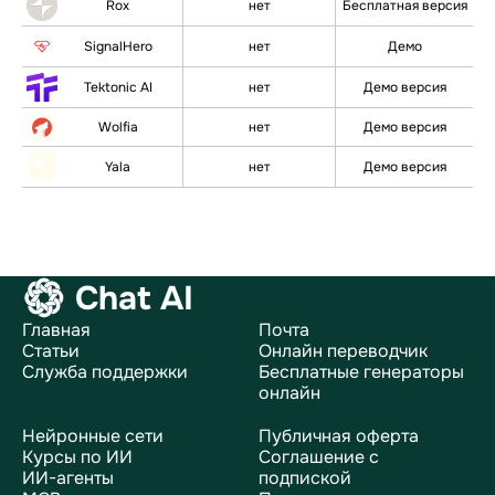
Rox
нет
Бесплатная версия
SignalHero
нет
Демо
Tektonic AI
нет
Демо версия
Wolfia
нет
Демо версия
Yala
нет
Демо версия
Chat AI
Главная
Почта
Статьи
Онлайн переводчик
Служба поддержки
Бесплатные генераторы
онлайн
Нейронные сети
Публичная оферта
Курсы по ИИ
Соглашение с
ИИ-агенты
подпиской