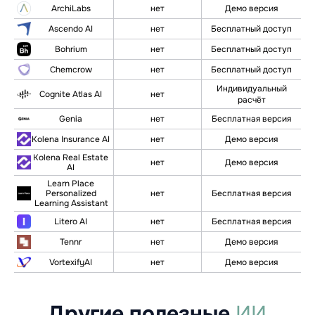
ArchiLabs
нет
Демо версия
Ascendo AI
нет
Бесплатный доступ
Bohrium
нет
Бесплатный доступ
Chemcrow
нет
Бесплатный доступ
Индивидуальный
Cognite Atlas AI
нет
расчёт
Genia
нет
Бесплатная версия
Kolena Insurance AI
нет
Демо версия
Kolena Real Estate
нет
Демо версия
AI
Learn Place
Personalized
нет
Бесплатная версия
Learning Assistant
Litero AI
нет
Бесплатная версия
Tennr
нет
Демо версия
VortexifyAI
нет
Демо версия
Другие полезные
ИИ