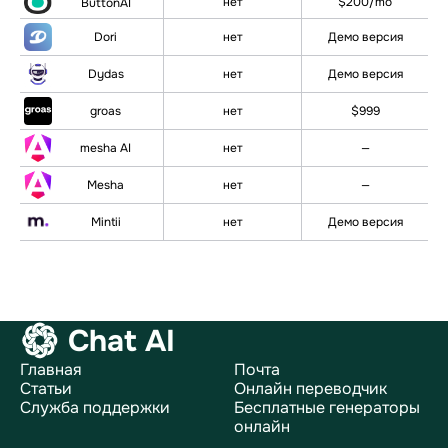
нет
$200/mo
ButtonAI
Dori
нет
Демо версия
Dydas
нет
Демо версия
groas
нет
$999
mesha AI
нет
—
Mesha
нет
—
Mintii
нет
Демо версия
Chat AI
Главная
Почта
Статьи
Онлайн переводчик
Служба поддержки
Бесплатные генераторы
онлайн