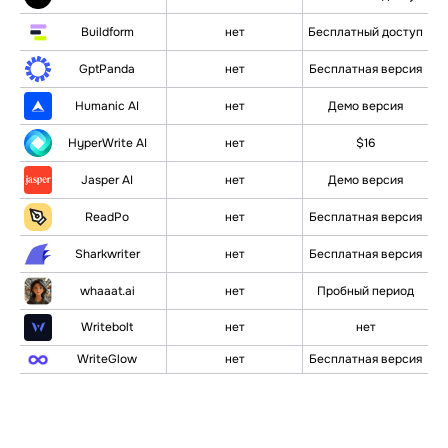
Buildform
нет
Бесплатный доступ
GptPanda
нет
Бесплатная версия
Humanic AI
нет
Демо версия
HyperWrite AI
нет
$16
Jasper AI
нет
Демо версия
ReadPo
нет
Бесплатная версия
Sharkwriter
нет
Бесплатная версия
whaaat.ai
нет
Пробный период
нет
нет
Writebolt
нет
Бесплатная версия
WriteGlow