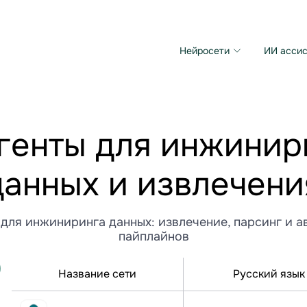
Нейросети
ИИ ассис
Microsoft MAI Image
Grok Imagine Video
Агенты для инжинир
данных и извлечени
 для инжиниринга данных: извлечение, парсинг и 
пайплайнов
Название сети
Русский язык