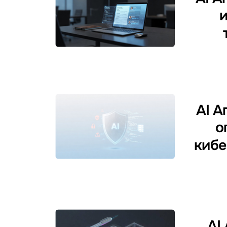
и
AI А
о
кибе
AI