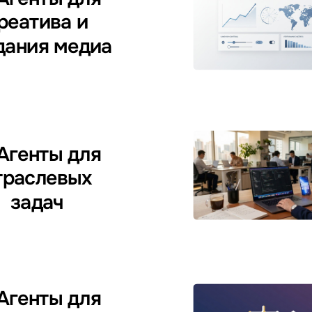
реатива и
дания медиа
 Агенты для
траслевых
задач
 Агенты для