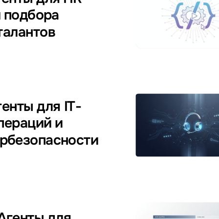
 подбора
талантов
генты для IT-
пераций и
рбезопасности
 Агенты для