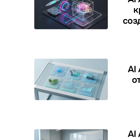
к
соз
AI
о
AI