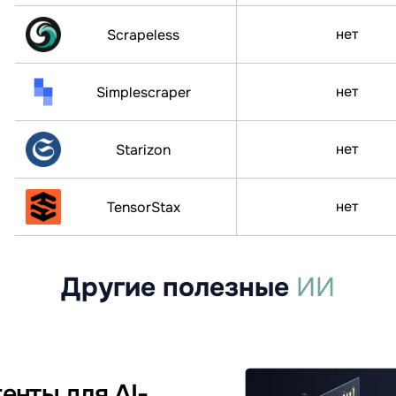
нет
Scrapeless
нет
Simplescraper
нет
Starizon
нет
TensorStax
Другие полезные
ИИ
генты для AI-