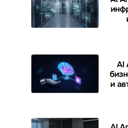
инф
AI
бизн
и ав
AI А