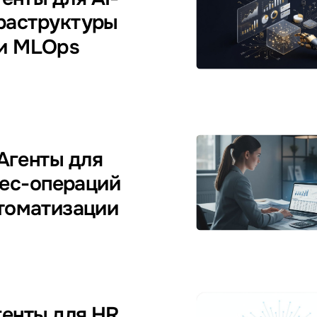
раструктуры
и MLOps
 Агенты для
ес-операций
томатизации
генты для HR