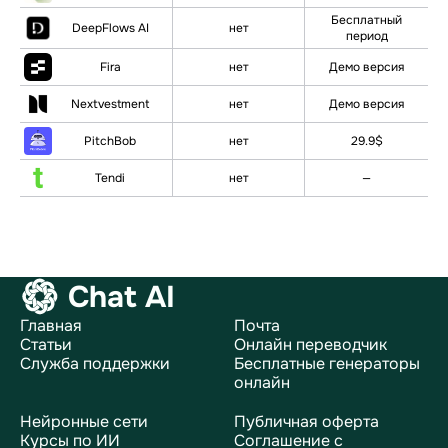
Бесплатный
DeepFlows AI
нет
период
Fira
нет
Демо версия
Nextvestment
нет
Демо версия
PitchBob
нет
29.9$
Tendi
нет
—
Chat AI
Главная
Почта
Статьи
Онлайн переводчик
Служба поддержки
Бесплатные генераторы
онлайн
Нейронные сети
Публичная оферта
Курсы по ИИ
Соглашение с