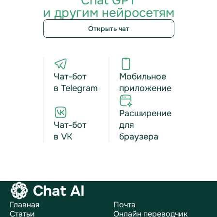
Chat GPT
и другим нейросетям
Открыть чат
Чат-бот
Мобильное
в Telegram
приложение
Расширение
Чат-бот
для
в VK
браузера
Chat AI
Главная
Почта
Статьи
Онлайн переводчик