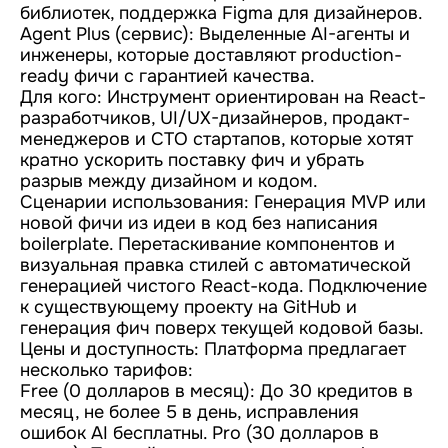
библиотек, поддержка Figma для дизайнеров.
Agent Plus (сервис): Выделенные AI-агенты и
инженеры, которые доставляют production-
ready фичи с гарантией качества.
Для кого: Инструмент ориентирован на React-
разработчиков, UI/UX-дизайнеров, продакт-
менеджеров и CTO стартапов, которые хотят
кратно ускорить поставку фич и убрать
разрыв между дизайном и кодом.
Сценарии использования: Генерация MVP или
новой фичи из идеи в код без написания
boilerplate. Перетаскивание компонентов и
визуальная правка стилей с автоматической
генерацией чистого React-кода. Подключение
к существующему проекту на GitHub и
генерация фич поверх текущей кодовой базы.
Цены и доступность: Платформа предлагает
несколько тарифов:
Free (0 долларов в месяц): До 30 кредитов в
месяц, не более 5 в день, исправления
ошибок AI бесплатны. Pro (30 долларов в