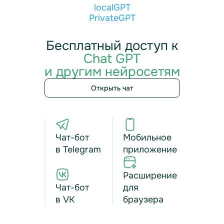
localGPT
PrivateGPT
Бесплатный доступ к
Chat GPT
и другим нейросетям
Открыть чат
Чат-бот
Мобильное
в Telegram
приложение
Расширение
Чат-бот
для
в VK
браузера