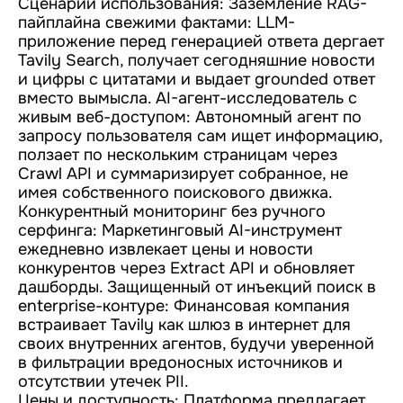
Сценарии использования: Заземление RAG-
пайплайна свежими фактами: LLM-
приложение перед генерацией ответа дергает
Tavily Search, получает сегодняшние новости
и цифры с цитатами и выдает grounded ответ
вместо вымысла. AI-агент-исследователь с
живым веб-доступом: Автономный агент по
запросу пользователя сам ищет информацию,
ползает по нескольким страницам через
Crawl API и суммаризирует собранное, не
имея собственного поискового движка.
Конкурентный мониторинг без ручного
серфинга: Маркетинговый AI-инструмент
ежедневно извлекает цены и новости
конкурентов через Extract API и обновляет
дашборды. Защищенный от инъекций поиск в
enterprise-контуре: Финансовая компания
встраивает Tavily как шлюз в интернет для
своих внутренних агентов, будучи уверенной
в фильтрации вредоносных источников и
отсутствии утечек PII.
Цены и доступность: Платформа предлагает