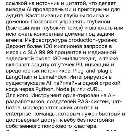
ссылкой на источник и цитатой, что делает
выводы AI проверяемыми и пригодными для
аудита. Кастомизация глубины поиска и
доменов: Позволяет управлять глубиной
(быстрый или глубокий поиск) и включать или
исключать конкретные домены под задачи
агента. Инфраструктура production-уровня:
Держит более 100 миллионов запросов в
месяц с SLA 99.99 процентов и медианной
задержкой около 180 миллисекунд, а также
включает защиту от утечек PII, инъекций и
вредоносных источников. Plug-and-play с
LangChain и LlamaIndex: Интегрируется в
существующие AI-пайплайны одной строкой
кода через Python, Node.js или cURL.
Для кого: Инструмент ориентирован на AI-
разработчиков, создателей RAG-систем, чат-
ботов, исследовательских агентов и
enterprise-команды, которым нужен быстрый и
достоверный доступ к вебу без постройки
собственного поискового кластера.