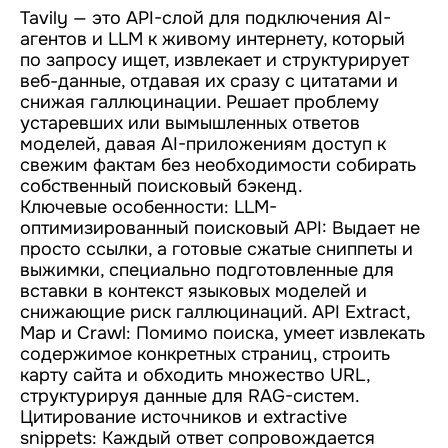
Tavily — это API-слой для подключения AI-
агентов и LLM к живому интернету, который
по запросу ищет, извлекает и структурирует
веб-данные, отдавая их сразу с цитатами и
снижая галлюцинации. Решает проблему
устаревших или вымышленных ответов
моделей, давая AI-приложениям доступ к
свежим фактам без необходимости собирать
собственный поисковый бэкенд.
Ключевые особенности: LLM-
оптимизированный поисковый API: Выдает не
просто ссылки, а готовые сжатые сниппеты и
выжимки, специально подготовленные для
вставки в контекст языковых моделей и
снижающие риск галлюцинаций. API Extract,
Map и Crawl: Помимо поиска, умеет извлекать
содержимое конкретных страниц, строить
карту сайта и обходить множество URL,
структурируя данные для RAG-систем.
Цитирование источников и extractive
snippets: Каждый ответ сопровождается