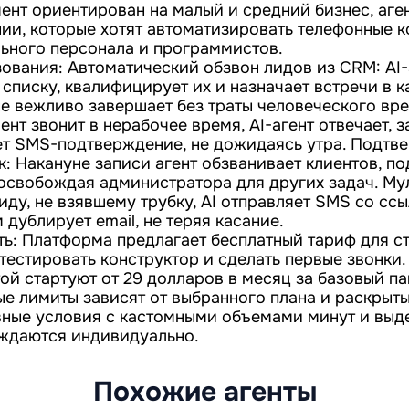
ент ориентирован на малый и средний бизнес, аген
ии, которые хотят автоматизировать телефонные 
ьного персонала и программистов.
ования: Автоматический обзвон лидов из CRM: AI-
списку, квалифицирует их и назначает встречи в к
ые вежливо завершает без траты человеческого вр
ент звонит в нерабочее время, AI-агент отвечает, 
ет SMS-подтверждение, не дожидаясь утра. Подтв
к: Накануне записи агент обзванивает клиентов, п
 освобождая администратора для других задач. Му
Лиду, не взявшему трубку, AI отправляет SMS со сс
 дублирует email, не теряя касание.
ть: Платформа предлагает бесплатный тариф для ст
естировать конструктор и сделать первые звонки.
ой стартуют от 29 долларов в месяц за базовый па
ые лимиты зависят от выбранного плана и раскрыт
вные условия с кастомными объемами минут и выд
ждаются индивидуально.
Похожие агенты