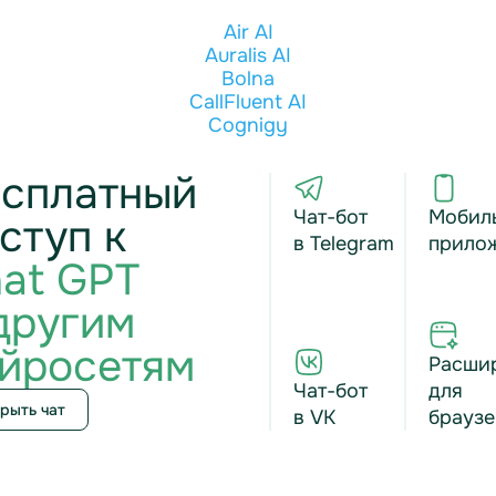
Air AI
Auralis AI
Bolna
CallFluent AI
Cognigy
сплатный
Чат-бот
Мобил
ступ к
в Telegram
прило
at GPT
другим
йросетям
Расши
Чат-бот
для
рыть чат
в VK
браузе