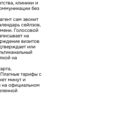
тства, клиники и
коммуникации без
агент сам звонит
алендарь сейлзов,
емени. Голосовой
записывает на
ерждение визитов
одтверждает или
льтиканальный
ылкой на
арта,
 Платные тарифы с
кет минут и
ы на официальном
еленной