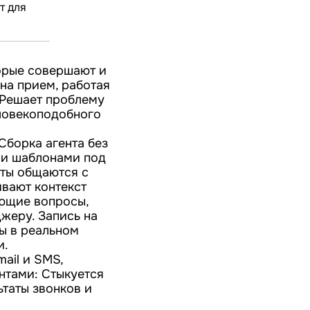
т для
торые совершают и
на прием, работая
 Решает проблему
еловекоподобного
Сборка агента без
ми шаблонами под
нты общаются с
вают контекст
яющие вопросы,
жеру. Запись на
ы в реальном
и.
mail и SMS,
нтами: Стыкуется
ьтаты звонков и