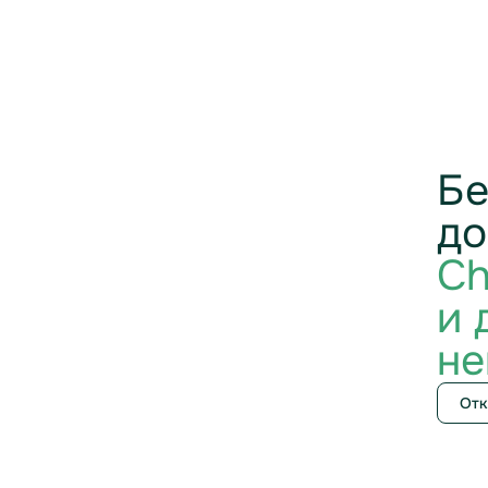
Бе
до
Ch
и 
не
Отк