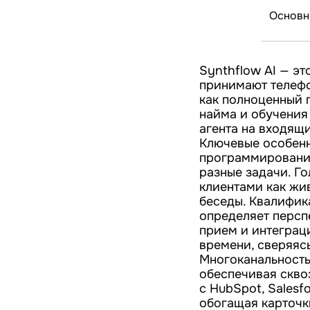
Основн
Synthflow AI — эт
принимают телефо
как полноценный 
найма и обучения
агента на входящ
Ключевые особенн
программировани
разные задачи. Г
клиентами как жи
беседы. Квалифик
определяет персп
прием и интеграц
времени, сверяяс
Многоканальность:
обеспечивая скво
с HubSpot, Salesf
обогащая карточк