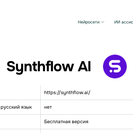
Нейросети
ИИ ассис
Microsoft MAI Image
Grok Imagine Video
Synthflow AI
https://synthflow.ai/
 русский язык
нет
Бесплатная версия