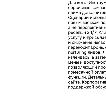
Для кого: Инструм
сервисные компан
найма дополнител
Сценарии использ
новым заявкам по 
а не перспективн
ресепшн 24/7: Кли
услугу и присыла
и снижение неяво
переносит бронь,
nurturing лидов: 
календарь, а затем
Цены и доступнос
позволяющий прот
помесячной оплат
функций. Детальн
сайте. Корпорати
поддержкой обсу