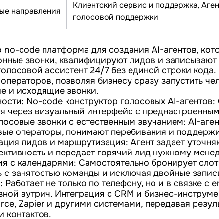
Клиентский сервис и поддержка, Аген
ые направления
голосовой поддержки
о no-code платформа для создания AI-агентов, ко
нные звонки, квалифицируют лидов и записывают 
голосовой ассистент 24/7 без единой строки кода.
 операторов, позволяя бизнесу сразу запустить ч
ие и исходящие звонки.
ости: No-code конструктор голосовых AI-агентов: 
я через визуальный интерфейс с преднастроенны
олосовые звонки с естественным звучанием: AI-аге
вые операторы, понимают перебивания и поддержи
ация лидов и маршрутизация: Агент задает уточн
ективность и передает горячий лид нужному менед
ия с календарями: Самостоятельно бронирует слот
ь с занятостью команды и исключая двойные запис
 Работает не только по телефону, но и в связке с e
зной аутрич. Интеграция с CRM и бизнес-инструме
orce, Zapier и другими системами, передавая резул
и контактов.