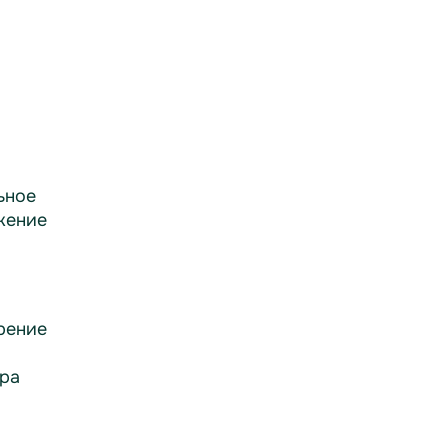
ьное
жение
рение
ра